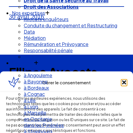
Droit de la Santé Sécurité au Travail
Droit des Associations
Nos expertises
30 avril 2016
Avocats enquêteurs
Conduite du changement et Restructuring
Data
Médiation
Rémunération et Prévoyance
Responsabilité pénale
Risques et durabilité
Se former
Ellipse Avocats
En visio
à Angouleme
à Bayonne
Gérer le consentement
à Bordeaux
Réseau
à Cognac
Pour offrir les meilleures expériences, nous utilisons des
à Lille
technologies telles que les cookies pour stocker et/ou accéder
de cabinets
à Lyon
aux informations des appareils. Le fait de consentir à ces
à Marseille
technologies nous permettra de traiter des données telles que le
en Occitanie
d’avocats
comportement de navigation ou les ID uniques sur ce site. Le fait de
dans les Pyrénées
ne pas consentir ou de retirer son consentement peut avoir un effet
négatif sur certaines caractéristiques et fonctions.
à Strasbourg