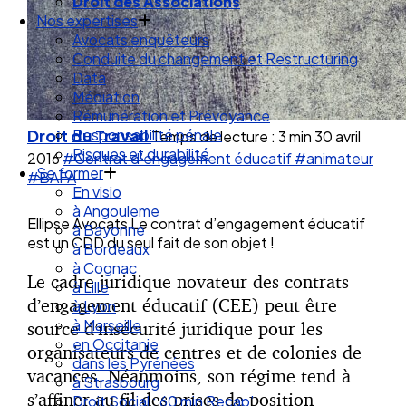
Droit de la Santé Sécurité au Travail
Droit des Associations
Nos expertises
Avocats enquêteurs
Conduite du changement et Restructuring
Data
Médiation
Droit du Travail
Rémunération et Prévoyance
Temps de lecture : 3 min
30 avril
Responsabilité pénale
2016
#Contrat d’engagement éducatif
#animateur
Risques et durabilité
#BAFA
Se former
En visio
Ellipse Avocats Le contrat d’engagement éducatif
à Angouleme
est un CDD du seul fait de son objet !
à Bayonne
à Bordeaux
Le cadre juridique novateur des contrats
à Cognac
d’engagement éducatif (CEE) peut être
à Lille
à Lyon
source d’insécurité juridique pour les
à Marseille
organisateurs de centres et de colonies de
en Occitanie
vacances. Néanmoins, son régime tend à
dans les Pyrénées
s’affiner au fil des prises de position
à Strasbourg