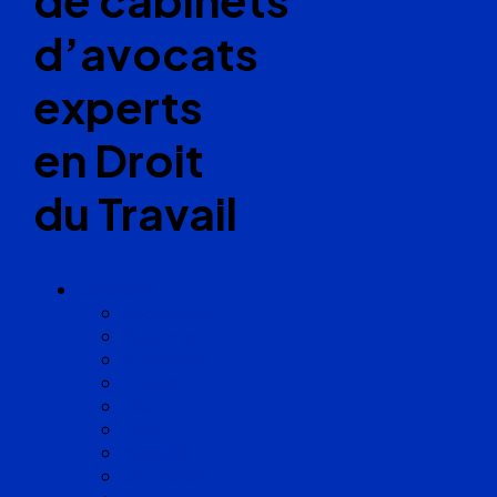
d’avocats
experts
en Droit
du Travail
Cabinets
Angoulême
Bayonne
Bordeaux
Cognac
Lille
Lyon
Marseille
Occitanie