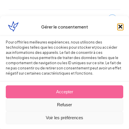
Partager sur
Gérer le consentement
Pour offrir les meilleures expériences, nous utilisons des
technologies telles que les cookies pour stocker et/ou accéder
aux informations des appareils. Le fait de consentir à ces
technologies nous permettra de traiter des données telles que le
comportement de navigation ou les ID uniques sur ce site. Le fait de
ne pas consentir ou de retirer son consentement peut avoir un effet
Continuer la lecture
négatif sur certaines caractéristiques et fonctions.
Accepter
Droit du Travail
Refuser
Licenciement verbal : dans quels cas
Voir les préférences
est-il reconnu par les juges ?