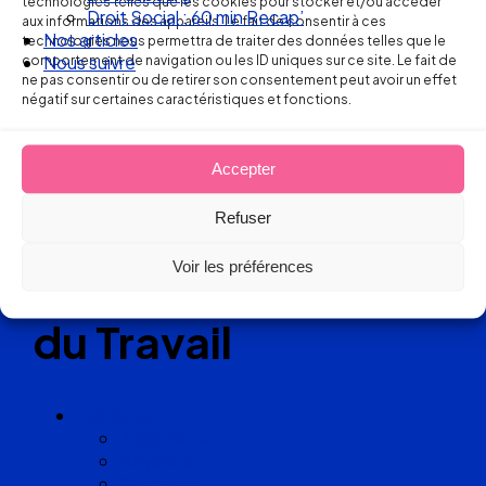
technologies telles que les cookies pour stocker et/ou accéder
Nos articles
aux informations des appareils. Le fait de consentir à ces
Nous suivre
technologies nous permettra de traiter des données telles que le
comportement de navigation ou les ID uniques sur ce site. Le fait de
Réseau
ne pas consentir ou de retirer son consentement peut avoir un effet
négatif sur certaines caractéristiques et fonctions.
de cabinets
d’avocats
Accepter
Refuser
experts
Voir les préférences
en Droit
du Travail
Cabinets
Angoulême
Bayonne
Bordeaux