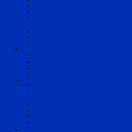
Cognac
Lille
Lyon
Marseille
Occitanie
Pyrénées
Strasbourg
Compétences
Droit du Travail
Droit de la Protection Sociale
Droit Santé Sécurité au Travail
Droit des Associations
Expertises
Avocats enquêteurs
Conduite du changement et
Restructuring
Médiation
Rémunération et Prévoyance
Responsabilité pénale
Risques et durabilité
A propos