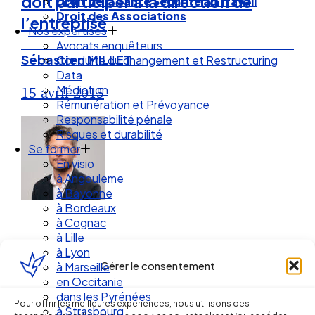
doit participer à la direction de
Droit des Associations
Nos expertises
l’entreprise
Avocats enquêteurs
Conduite du changement et Restructuring
Sébastien MILLET
Data
Médiation
Rémunération et Prévoyance
15 avril 2015
Responsabilité pénale
Risques et durabilité
Se former
En visio
à Angouleme
à Bayonne
à Bordeaux
à Cognac
à Lille
à Lyon
à Marseille
Gérer le consentement
en Occitanie
dans les Pyrénées
à Strasbourg
Ellipse Avocats
Pour offrir les meilleures expériences, nous utilisons des
Droit Social : 60 min Recap’