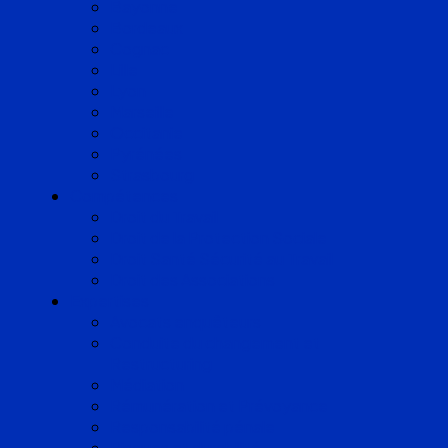
Bayonne
Bordeaux
Cognac
Lille
Lyon
Marseille
Occitanie
Pyrénées
Strasbourg
Compétences
Droit du Travail
Droit de la Protection Sociale
Droit Santé Sécurité au Travail
Droit des Associations
Expertises
Avocats enquêteurs
Conduite du changement et
Restructuring
Médiation
Rémunération et Prévoyance
Responsabilité pénale
Risques et durabilité