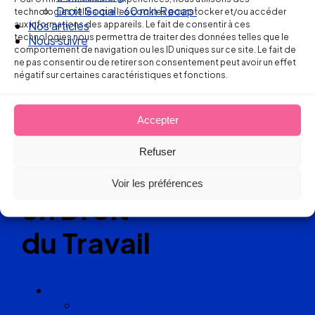
Ellipse Avocats
Droit Social : 60 min Recap’
technologies telles que les cookies pour stocker et/ou accéder
aux informations des appareils. Le fait de consentir à ces
Nos articles
technologies nous permettra de traiter des données telles que le
Nous suivre
comportement de navigation ou les ID uniques sur ce site. Le fait de
Réseau
ne pas consentir ou de retirer son consentement peut avoir un effet
négatif sur certaines caractéristiques et fonctions.
de cabinets
Accepter
d’avocats
Refuser
experts
Voir les préférences
en Droit
du Travail
Cabinets
Angoulême