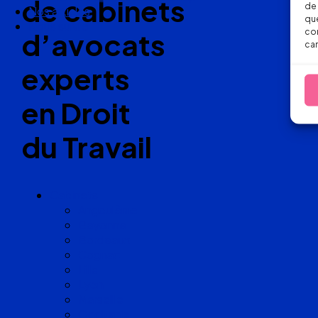
de cabinets
de 
Nos articles
que
Nous suivre
con
d’avocats
car
experts
en Droit
du Travail
Cabinets
Angoulême
Bayonne
Bordeaux
Cognac
Lille
Lyon
Marseille
Occitanie