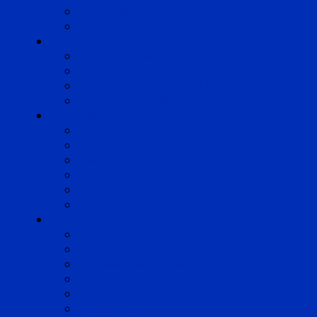
Pyrénées
Strasbourg
Compétences
Droit du Travail
Droit de la Protection Sociale
Droit Santé Sécurité au Travail
Droit des Associations
Expertises
Avocats enquêteurs
Conduite du changement et Restructuring
Médiation
Rémunération et Prévoyance
Responsabilité pénale
Risques et durabilité
A propos
Mentions légales
Gestion des cookies
Données personnelles
Règlement Qualiopi
Certificat Qualiopi
Nous suivre