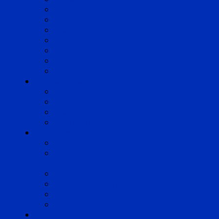
Cognac
Lille
Lyon
Marseille
Occitanie
Pyrénées
Strasbourg
Compétences
Droit du Travail
Droit de la Protection Sociale
Droit Santé Sécurité au Travail
Droit des Associations
Expertises
Avocats enquêteurs
Conduite du changement et
Restructuring
Médiation
Rémunération et Prévoyance
Responsabilité pénale
Risques et durabilité
A propos