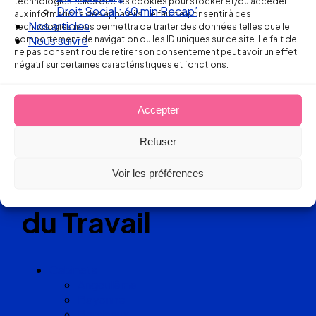
technologies telles que les cookies pour stocker et/ou accéder
Droit Social : 60 min Recap’
aux informations des appareils. Le fait de consentir à ces
Nos articles
technologies nous permettra de traiter des données telles que le
comportement de navigation ou les ID uniques sur ce site. Le fait de
Nous suivre
Réseau
ne pas consentir ou de retirer son consentement peut avoir un effet
négatif sur certaines caractéristiques et fonctions.
de cabinets
d’avocats
Accepter
Refuser
experts
Voir les préférences
en Droit
du Travail
Cabinets
Angoulême
Bayonne
Bordeaux