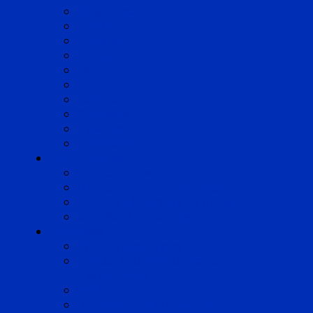
Angoulême
Bayonne
Bordeaux
Cognac
Lille
Lyon
Marseille
Occitanie
Pyrénées
Strasbourg
Compétences
Droit du Travail
Droit de la Protection Sociale
Droit Santé Sécurité au Travail
Droit des Associations
Expertises
Avocats enquêteurs
Conduite du changement et
Restructuring
Médiation
Rémunération et Prévoyance