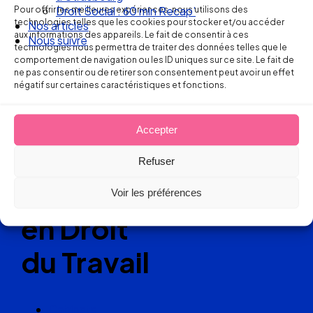
Pour offrir les meilleures expériences, nous utilisons des
Droit Social : 60 min Recap’
technologies telles que les cookies pour stocker et/ou accéder
Nos articles
Ellipse Avocats
aux informations des appareils. Le fait de consentir à ces
Nous suivre
technologies nous permettra de traiter des données telles que le
comportement de navigation ou les ID uniques sur ce site. Le fait de
ne pas consentir ou de retirer son consentement peut avoir un effet
Réseau
négatif sur certaines caractéristiques et fonctions.
de cabinets
Accepter
d’avocats
Refuser
experts
Voir les préférences
en Droit
du Travail
Cabinets