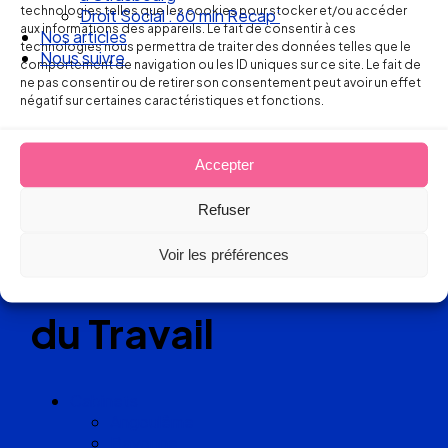
Ellipse Avocats
technologies telles que les cookies pour stocker et/ou accéder
Droit Social : 60 min Recap’
aux informations des appareils. Le fait de consentir à ces
Nos articles
technologies nous permettra de traiter des données telles que le
Nous suivre
comportement de navigation ou les ID uniques sur ce site. Le fait de
Réseau
ne pas consentir ou de retirer son consentement peut avoir un effet
négatif sur certaines caractéristiques et fonctions.
de cabinets
Accepter
d’avocats
Refuser
experts
Voir les préférences
en Droit
du Travail
Cabinets
Angoulême
Bayonne