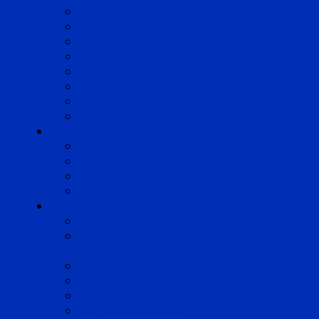
Bordeaux
Cognac
Lille
Lyon
Marseille
Occitanie
Pyrénées
Strasbourg
Compétences
Droit du Travail
Droit de la Protection Sociale
Droit Santé Sécurité au Travail
Droit des Associations
Expertises
Avocats enquêteurs
Conduite du changement et
Restructuring
Médiation
Rémunération et Prévoyance
Responsabilité pénale
Risques et durabilité