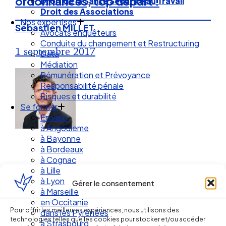
ordonnances, top départ !
Droit de la Santé Sécurité au Travail
Droit des Associations
Nos expertises
Sébastien MILLET
Avocats enquêteurs
Conduite du changement et Restructuring
1 septembre 2017
Data
Médiation
Rémunération et Prévoyance
Responsabilité pénale
Risques et durabilité
Se former
En visio
à Angouleme
à Bayonne
à Bordeaux
à Cognac
à Lille
à Lyon
Gérer le consentement
à Marseille
Ellipse Avocats
en Occitanie
Pour offrir les meilleures expériences, nous utilisons des
dans les Pyrénées
technologies telles que les cookies pour stocker et/ou accéder
à Strasbourg