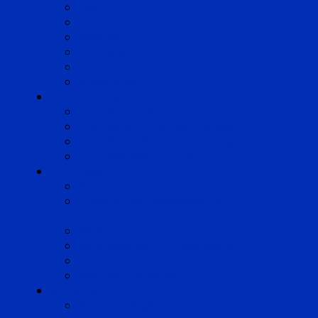
Lille
Lyon
Marseille
Occitanie
Pyrénées
Strasbourg
Compétences
Droit du Travail
Droit de la Protection Sociale
Droit Santé Sécurité au Travail
Droit des Associations
Expertises
Avocats enquêteurs
Conduite du changement et
Restructuring
Médiation
Rémunération et Prévoyance
Responsabilité pénale
Risques et durabilité
A propos
Mentions légales