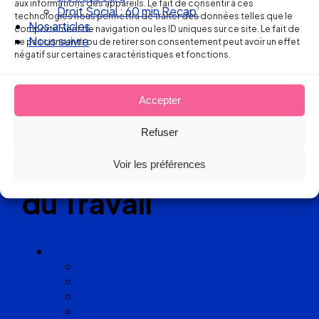
aux informations des appareils. Le fait de consentir à ces
Droit Social : 60 min Recap’
technologies nous permettra de traiter des données telles que le
Réseau
Nos articles
comportement de navigation ou les ID uniques sur ce site. Le fait de
Nous suivre
ne pas consentir ou de retirer son consentement peut avoir un effet
de cabinets
négatif sur certaines caractéristiques et fonctions.
d’avocats
Accepter
experts
Refuser
en Droit
Voir les préférences
du Travail
Cabinets
Angoulême
Bayonne
Bordeaux
Cognac