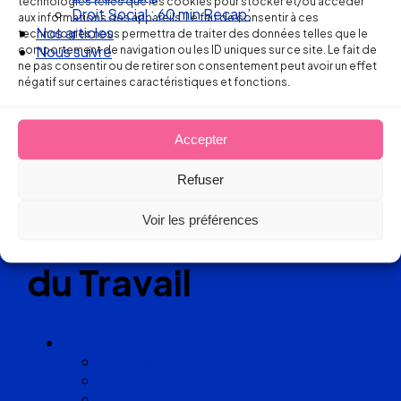
technologies telles que les cookies pour stocker et/ou accéder
Droit Social : 60 min Recap’
aux informations des appareils. Le fait de consentir à ces
Nos articles
technologies nous permettra de traiter des données telles que le
comportement de navigation ou les ID uniques sur ce site. Le fait de
Nous suivre
Réseau
ne pas consentir ou de retirer son consentement peut avoir un effet
négatif sur certaines caractéristiques et fonctions.
de cabinets
d’avocats
Accepter
Refuser
experts
Voir les préférences
en Droit
du Travail
Cabinets
Angoulême
Bayonne
Bordeaux