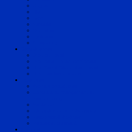
Cognac
Lille
Lyon
Marseille
Occitanie
Pyrénées
Strasbourg
Compétences
Droit du Travail
Droit de la Protection Sociale
Droit Santé Sécurité au Travail
Droit des Associations
Expertises
Avocats enquêteurs
Conduite du changement et
Restructuring
Médiation
Rémunération et Prévoyance
Responsabilité pénale
Risques et durabilité
A propos