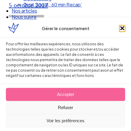
Droit Social : 60 min Recap’
5 octobre 2017
Nos articles
Nous suivre
Gérer le consentement
Pour offrir les meilleures expériences, nous utilisons des
technologies telles que les cookies pour stocker et/ou accéder
aux informations des appareils. Le fait de consentir à ces
technologies nous permettra de traiter des données telles que le
comportement de navigation ou les ID uniques sur ce site. Le fait de
ne pas consentir ou de retirer son consentement peut avoir un effet
négatif sur certaines caractéristiques et fonctions.
Ellipse Avocats
Accepter
Refuser
Réseau
Voir les préférences