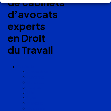
de cabinets
d’avocats
experts
en Droit
du Travail
Cabinets
Angoulême
Bayonne
Bordeaux
Cognac
Lille
Lyon
Marseille
Occitanie