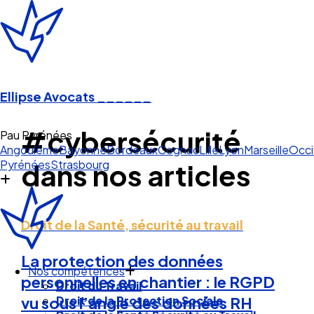
Ellipse Avocats
______
#cybersécurité
Pau Pyrénées
Angoulême
Bayonne
Bordeaux
Cognac
Lille
Lyon
Marseille
Occi
Pyrénées
Strasbourg
dans nos articles
Droit de la Santé, sécurité au travail
La protection des données
Nos compétences
personnelles en chantier : le RGPD
Droit du Travail
Droit de la Protection Sociale
vu sous l’angle des données RH