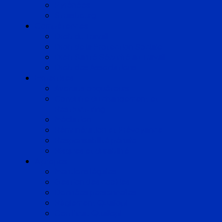
Pyrénées
Strasbourg
Compétences
Droit du Travail
Droit de la Protection Sociale
Droit Santé Sécurité au Travail
Droit des Associations
Expertises
Avocats enquêteurs
Conduite du changement et
Restructuring
Médiation
Rémunération et Prévoyance
Responsabilité pénale
Risques et durabilité
A propos
Mentions légales
Gestion des cookies
Données personnelles
Règlement Qualiopi
Certificat Qualiopi