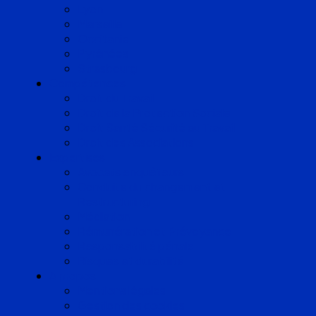
Lyon
Marseille
Occitanie
Pyrénées
Strasbourg
Compétences
Droit du Travail
Droit de la Protection Sociale
Droit Santé Sécurité au Travail
Droit des Associations
Expertises
Avocats enquêteurs
Conduite du changement et
Restructuring
Médiation
Rémunération et Prévoyance
Responsabilité pénale
Risques et durabilité
A propos
Mentions légales
Gestion des cookies