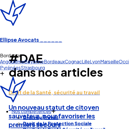
Ellipse Avocats
______
#DAE
Bordeaux
Angoulême
Bayonne
Bordeaux
Cognac
Lille
Lyon
Marseille
Occi
Pyrénées
Strasbourg
dans nos articles
Droit de la Santé, sécurité au travail
Un nouveau statut de citoyen
Nos compétences
sauveteur, pour favoriser les
Droit du Travail
Droit de la Protection Sociale
premiers secours