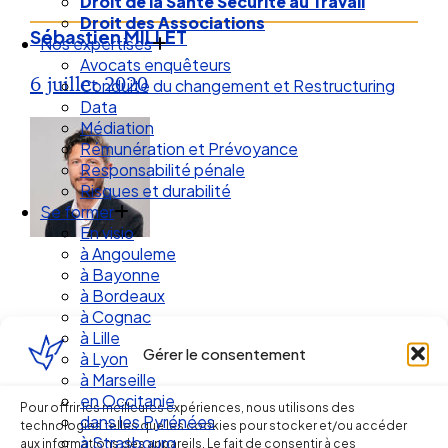
Droit de la Santé Sécurité au Travail
Droit des Associations
Sébastien MILLET
Nos expertises
Avocats enquêteurs
6 juillet 2020
Conduite du changement et Restructuring
Data
Médiation
Rémunération et Prévoyance
Responsabilité pénale
Risques et durabilité
Se former
En visio
à Angouleme
à Bayonne
à Bordeaux
à Cognac
à Lille
Gérer le consentement
à Lyon
Ellipse Avocats
à Marseille
en Occitanie
Pour offrir les meilleures expériences, nous utilisons des
dans les Pyrénées
technologies telles que les cookies pour stocker et/ou accéder
à Strasbourg
aux informations des appareils. Le fait de consentir à ces