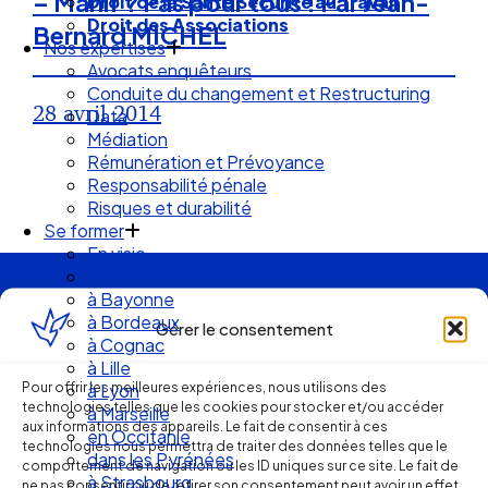
– Manif ? Pas pour tous ! Par Jean-
Droit de la Santé Sécurité au Travail
Droit des Associations
Bernard MICHEL
Nos expertises
Avocats enquêteurs
Conduite du changement et Restructuring
28 avril 2014
Data
Médiation
Rémunération et Prévoyance
Responsabilité pénale
Risques et durabilité
Se former
En visio
à Angouleme
Ellipse Avocats
à Bayonne
à Bordeaux
Gérer le consentement
à Cognac
à Lille
Réseau
Pour offrir les meilleures expériences, nous utilisons des
à Lyon
technologies telles que les cookies pour stocker et/ou accéder
à Marseille
aux informations des appareils. Le fait de consentir à ces
en Occitanie
de cabinets
technologies nous permettra de traiter des données telles que le
dans les Pyrénées
comportement de navigation ou les ID uniques sur ce site. Le fait de
à Strasbourg
ne pas consentir ou de retirer son consentement peut avoir un effet