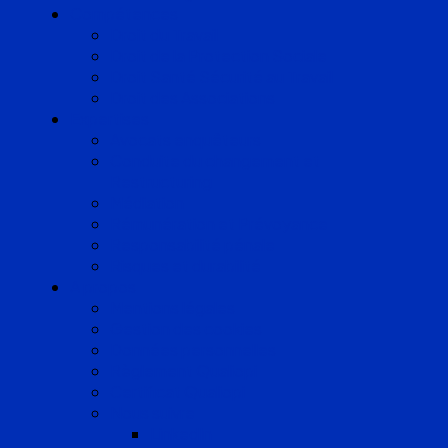
Compétences
Droit du Travail
Droit de la Protection Sociale
Droit Santé Sécurité au Travail
Droit des Associations
Expertises
Avocats enquêteurs
Conduite du changement et
Restructuring
Médiation
Rémunération et Prévoyance
Responsabilité pénale
Risques et durabilité
A propos
Mentions légales
Gestion des cookies
Données personnelles
Règlement Qualiopi
Certificat Qualiopi
Nous suivre
LinkedIn