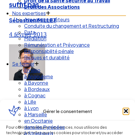
Droit des Associations
suffit pas
Nos expertises
Avocats enquêteurs
Conduite du changement et Restructuring
Sébastien MILLET
Data
Médiation
4 février 2013
Rémunération et Prévoyance
Responsabilité pénale
Risques et durabilité
Se former
En visio
à Angouleme
à Bayonne
à Bordeaux
à Cognac
à Lille
à Lyon
à Marseille
Gérer le consentement
en Occitanie
dans les Pyrénées
Ellipse Avocats
à Strasbourg
Pour offrir les meilleures expériences, nous utilisons des
technologies telles que les cookies pour stocker et/ou accéder
Droit Social : 60 min Recap’