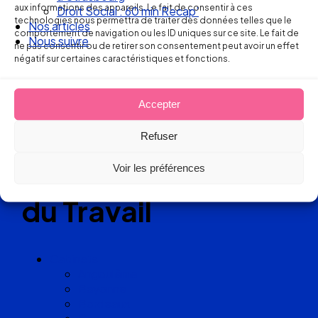
aux informations des appareils. Le fait de consentir à ces
Nos articles
technologies nous permettra de traiter des données telles que le
Nous suivre
Réseau
comportement de navigation ou les ID uniques sur ce site. Le fait de
ne pas consentir ou de retirer son consentement peut avoir un effet
négatif sur certaines caractéristiques et fonctions.
de cabinets
d’avocats
Accepter
experts
Refuser
en Droit
Voir les préférences
du Travail
Cabinets
Angoulême
Bayonne
Bordeaux