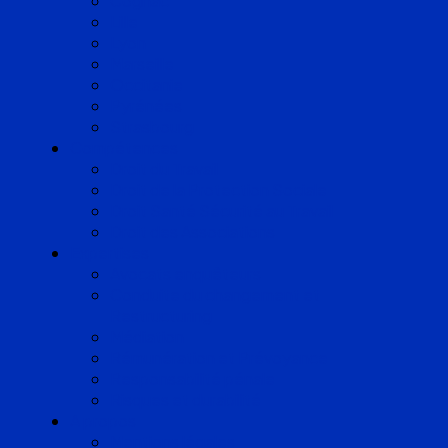
Cognac
Lille
Lyon
Marseille
Occitanie
Pyrénées
Strasbourg
Compétences
Droit du Travail
Droit de la Protection Sociale
Droit Santé Sécurité au Travail
Droit des Associations
Expertises
Avocats enquêteurs
Conduite du changement et
Restructuring
Médiation
Rémunération et Prévoyance
Responsabilité pénale
Risques et durabilité
A propos
Mentions légales