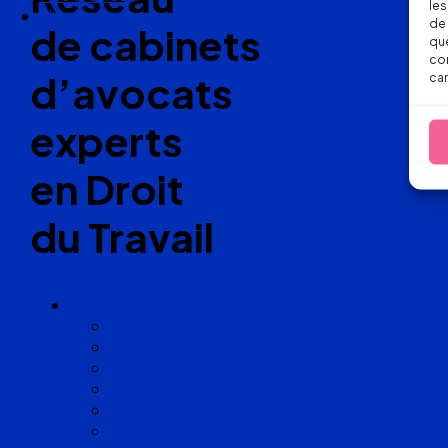
les
Nous suivre
de 
de cabinets
que
con
d’avocats
car
experts
en Droit
du Travail
Cabinets
Angoulême
Bayonne
Bordeaux
Cognac
Lille
Lyon