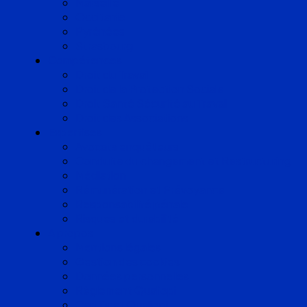
Marseille
Occitanie
Pyrénées
Strasbourg
Compétences
Droit du Travail
Droit de la Protection Sociale
Droit Santé Sécurité au Travail
Droit des Associations
Expertises
Avocats enquêteurs
Conduite du changement et Restructuring
Médiation
Rémunération et Prévoyance
Responsabilité pénale
Risques et durabilité
A propos
Mentions légales
Gestion des cookies
Données personnelles
Règlement Qualiopi
Certificat Qualiopi