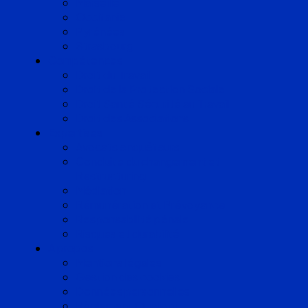
Marseille
Occitanie
Pyrénées
Strasbourg
Compétences
Droit du Travail
Droit de la Protection Sociale
Droit Santé Sécurité au Travail
Droit des Associations
Expertises
Avocats enquêteurs
Conduite du changement et
Restructuring
Médiation
Rémunération et Prévoyance
Responsabilité pénale
Risques et durabilité
A propos
Mentions légales
Gestion des cookies
Données personnelles
Règlement Qualiopi