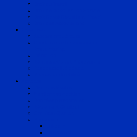
Droit du Travail
Droit de la Protection Sociale
Droit Santé Sécurité au Travail
Droit des Associations
Expertises
Avocats enquêteurs
Conduite du changement et
Restructuring
Médiation
Rémunération et Prévoyance
Responsabilité pénale
Risques et durabilité
A propos
Mentions légales
Gestion des cookies
Données personnelles
Règlement Qualiopi
Certificat Qualiopi
Nous suivre
LinkedIn
Newsletter