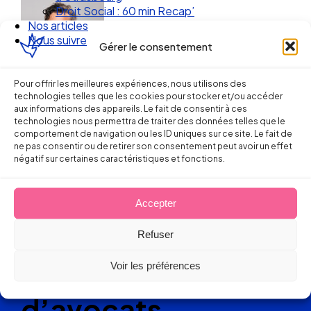
Droit Social : 60 min Recap’
Nos articles
Nous suivre
Gérer le consentement
Pour offrir les meilleures expériences, nous utilisons des
technologies telles que les cookies pour stocker et/ou accéder
aux informations des appareils. Le fait de consentir à ces
technologies nous permettra de traiter des données telles que le
comportement de navigation ou les ID uniques sur ce site. Le fait de
ne pas consentir ou de retirer son consentement peut avoir un effet
négatif sur certaines caractéristiques et fonctions.
Ellipse Avocats
Accepter
Réseau
Refuser
de cabinets
Voir les préférences
d’avocats