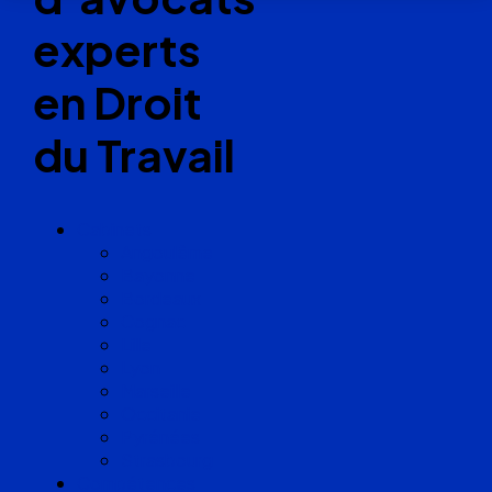
experts
en Droit
du Travail
Cabinets
Angoulême
Bayonne
Bordeaux
Cognac
Lille
Lyon
Marseille
Occitanie
Pyrénées
Strasbourg
Compétences