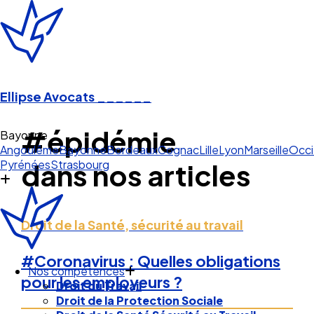
Ellipse Avocats
______
#épidémie
Bayonne
Angoulême
Bayonne
Bordeaux
Cognac
Lille
Lyon
Marseille
Occi
Pyrénées
Strasbourg
dans nos articles
Droit de la Santé, sécurité au travail
#Coronavirus : Quelles obligations
Nos compétences
pour les employeurs ?
Droit du Travail
Droit de la Protection Sociale