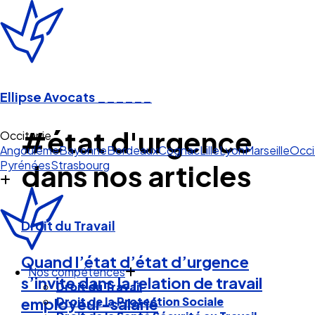
Ellipse Avocats
______
#état d'urgence
Occitanie
Angoulême
Bayonne
Bordeaux
Cognac
Lille
Lyon
Marseille
Occi
Pyrénées
Strasbourg
dans nos articles
Droit du Travail
Quand l’état d’état d’urgence
Nos compétences
s’invite dans la relation de travail
Droit du Travail
Droit de la Protection Sociale
employeur-salarié