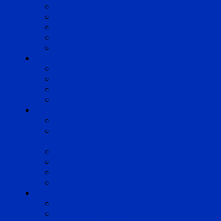
Lyon
Marseille
Occitanie
Pyrénées
Strasbourg
Compétences
Droit du Travail
Droit de la Protection Sociale
Droit Santé Sécurité au Travail
Droit des Associations
Expertises
Avocats enquêteurs
Conduite du changement et
Restructuring
Médiation
Rémunération et Prévoyance
Responsabilité pénale
Risques et durabilité
A propos
Mentions légales
Gestion des cookies