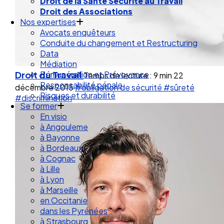
Droit de la Santé Sécurité au Travail
Droit des Associations
Nos expertises
Avocats enquêteurs
Conduite du changement et Restructuring
Data
Médiation
Droit du Travail
Rémunération et Prévoyance
Temps de lecture : 9 min
22
Responsabilité pénale
décembre 2015
#obligation de sécurité
#sûreté
Risques et durabilité
#discrimination
Se former
En visio
à Angouleme
à Bayonne
à Bordeaux
à Cognac
à Lille
à Lyon
à Marseille
en Occitanie
dans les Pyrénées
à Strasbourg