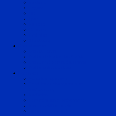
Bordeaux
Cognac
Lille
Lyon
Marseille
Occitanie
Pyrénées
Strasbourg
Compétences
Droit du Travail
Droit de la Protection Sociale
Droit Santé Sécurité au Travail
Droit des Associations
Expertises
Avocats enquêteurs
Conduite du changement et
Restructuring
Médiation
Rémunération et Prévoyance
Responsabilité pénale
Risques et durabilité