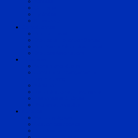
Marseille
Occitanie
Pyrénées
Strasbourg
Compétences
Droit du Travail
Droit de la Protection Sociale
Droit Santé Sécurité au Travail
Droit des Associations
Expertises
Avocats enquêteurs
Conduite du changement et
Restructuring
Médiation
Rémunération et Prévoyance
Responsabilité pénale
Risques et durabilité
A propos
Mentions légales
Gestion des cookies
Données personnelles
Règlement Qualiopi