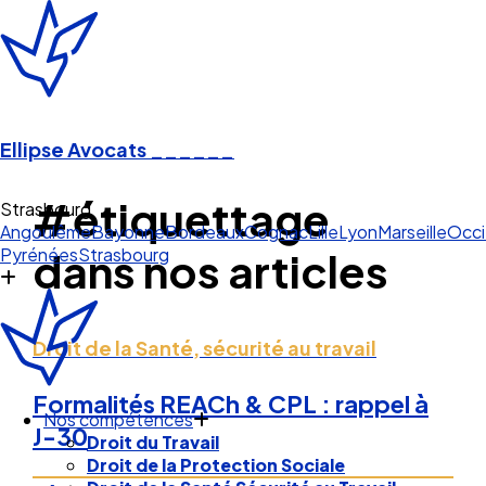
Ellipse Avocats
______
#étiquettage
Strasbourg
Angoulême
Bayonne
Bordeaux
Cognac
Lille
Lyon
Marseille
Occi
Pyrénées
Strasbourg
dans nos articles
Droit de la Santé, sécurité au travail
Formalités REACh & CPL : rappel à
Nos compétences
J-30
Droit du Travail
Droit de la Protection Sociale