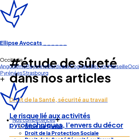
Ellipse Avocats
______
#étude de sûreté
Occitanie
Angoulême
Bayonne
Bordeaux
Cognac
Lille
Lyon
Marseille
Occi
Pyrénées
Strasbourg
dans nos articles
Droit de la Santé, sécurité au travail
Le risque lié aux activités
Nos compétences
pyrotechniques, l’envers du décor
Droit du Travail
Droit de la Protection Sociale