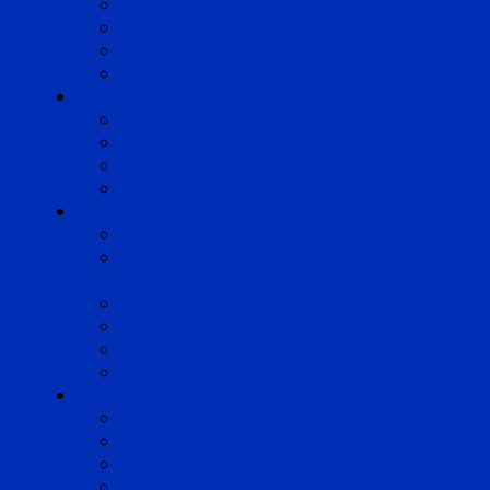
Marseille
Occitanie
Pyrénées
Strasbourg
Compétences
Droit du Travail
Droit de la Protection Sociale
Droit Santé Sécurité au Travail
Droit des Associations
Expertises
Avocats enquêteurs
Conduite du changement et
Restructuring
Médiation
Rémunération et Prévoyance
Responsabilité pénale
Risques et durabilité
A propos
Mentions légales
Gestion des cookies
Données personnelles
Règlement Qualiopi