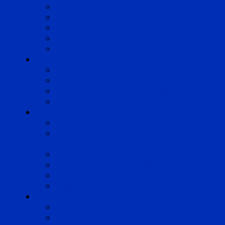
Lyon
Marseille
Occitanie
Pyrénées
Strasbourg
Compétences
Droit du Travail
Droit de la Protection Sociale
Droit Santé Sécurité au Travail
Droit des Associations
Expertises
Avocats enquêteurs
Conduite du changement et
Restructuring
Médiation
Rémunération et Prévoyance
Responsabilité pénale
Risques et durabilité
A propos
Mentions légales
Gestion des cookies