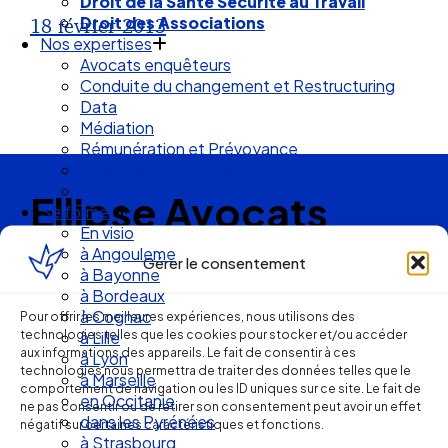
Droit de la Santé Sécurité au Travail
Droit des Associations
18 février 2013
Nos expertises
Avocats enquêteurs
Conduite du changement et Restructuring
Data
Médiation
Rémunération et Prévoyance
Responsabilité pénale
Risques et durabilité
Ellipse Avocats
Se former
En visio
à Angouleme
Gérer le consentement
à Bayonne
Réseau
à Bordeaux
à Cognac
Pour offrir les meilleures expériences, nous utilisons des
de cabinets
technologies telles que les cookies pour stocker et/ou accéder
à Lille
aux informations des appareils. Le fait de consentir à ces
à Lyon
technologies nous permettra de traiter des données telles que le
d’avocats
à Marseille
comportement de navigation ou les ID uniques sur ce site. Le fait de
en Occitanie
ne pas consentir ou de retirer son consentement peut avoir un effet
experts
dans les Pyrénées
négatif sur certaines caractéristiques et fonctions.
à Strasbourg