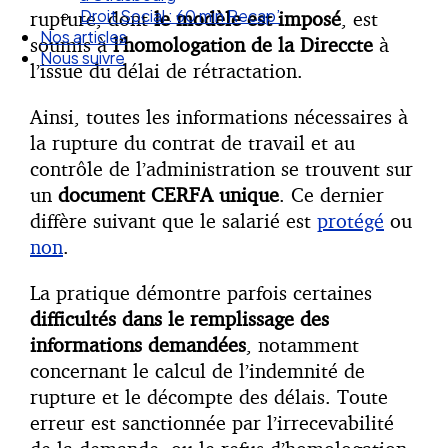
Nos articles
rupture, dont
le modèle est imposé
, est
Nous suivre
soumis à
l’homologation de la Direccte
à
l’issue du délai de rétractation.
Ainsi, toutes les informations nécessaires à
la rupture du contrat de travail et au
contrôle de l’administration se trouvent sur
un
document CERFA unique
. Ce dernier
diffère suivant que le salarié est
protégé
ou
non
.
La pratique démontre parfois certaines
difficultés dans le remplissage des
informations demandées
, notamment
concernant le calcul de l’indemnité de
rupture et le décompte des délais. Toute
erreur est sanctionnée par l’irrecevabilité