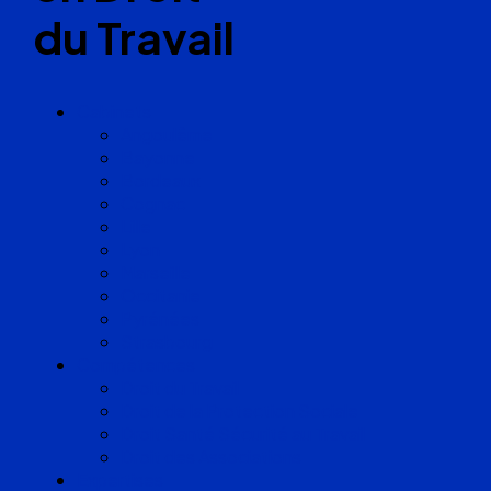
du Travail
Cabinets
Angoulême
Bayonne
Bordeaux
Cognac
Lille
Lyon
Marseille
Occitanie
Pyrénées
Strasbourg
Compétences
Droit du Travail
Droit de la Protection Sociale
Droit Santé Sécurité au Travail
Droit des Associations
Expertises