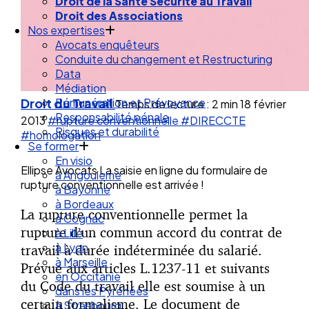
Droit des Associations
Nos expertises
Avocats enquêteurs
Conduite du changement et Restructuring
Data
Médiation
Rémunération et Prévoyance
Droit du Travail
Responsabilité pénale
Temps de lecture : 2 min
18 février
Risques et durabilité
2013
#rupture conventionnelle
#DIRECCTE
Se former
#homologation
En visio
à Angouleme
Ellipse Avocats La saisie en ligne du formulaire de
à Bayonne
rupture conventionnelle est arrivée !
à Bordeaux
à Cognac
La rupture conventionnelle permet la
à Lille
rupture d’un commun accord du contrat de
à Lyon
à Marseille
travail à durée indéterminée du salarié.
en Occitanie
Prévue aux articles L.1237-11 et suivants
dans les Pyrénées
du Code du travail elle est soumise à un
à Strasbourg
certain formalisme. Le document de
Droit Social : 60 min Recap’