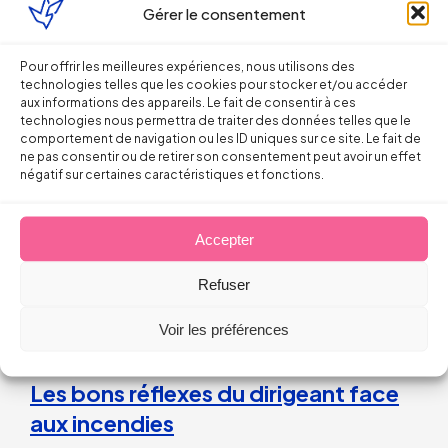
Gérer le consentement
Pour offrir les meilleures expériences, nous utilisons des
Droit du Travail
technologies telles que les cookies pour stocker et/ou accéder
aux informations des appareils. Le fait de consentir à ces
technologies nous permettra de traiter des données telles que le
La répétition du versement d’une
comportement de navigation ou les ID uniques sur ce site. Le fait de
ne pas consentir ou de retirer son consentement peut avoir un effet
prime peut caractériser un
négatif sur certaines caractéristiques et fonctions.
engagement unilatéral de
l’employeur
Accepter
Refuser
28 juillet 2026
Voir les préférences
Droit du Travail>Conduite du changement
Les bons réflexes du dirigeant face
aux incendies