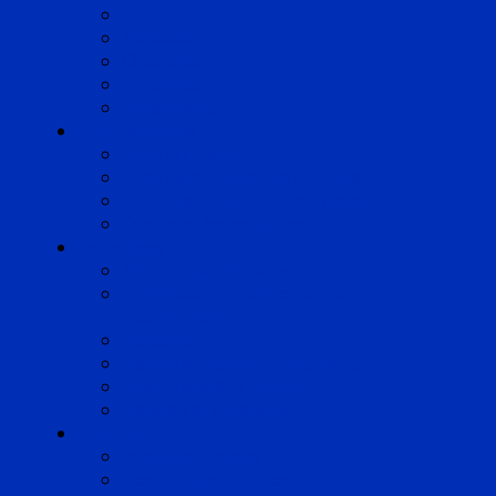
Lyon
Marseille
Occitanie
Pyrénées
Strasbourg
Compétences
Droit du Travail
Droit de la Protection Sociale
Droit Santé Sécurité au Travail
Droit des Associations
Expertises
Avocats enquêteurs
Conduite du changement et
Restructuring
Médiation
Rémunération et Prévoyance
Responsabilité pénale
Risques et durabilité
A propos
Mentions légales
Gestion des cookies