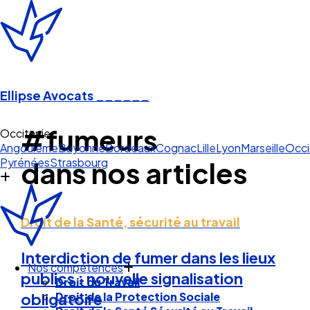
Ellipse Avocats
______
#fumeurs
Occitanie
Angoulême
Bayonne
Bordeaux
Cognac
Lille
Lyon
Marseille
Occi
Pyrénées
Strasbourg
dans nos articles
Droit de la Santé, sécurité au travail
Interdiction de fumer dans les lieux
Nos compétences
publics : nouvelle signalisation
Droit du Travail
Droit de la Protection Sociale
obligatoire