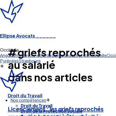
Ellipse Avocats
______
#griefs reprochés
Occitanie
Angoulême
Bayonne
Bordeaux
Cognac
Lille
Lyon
Marseille
Occi
Pyrénées
Strasbourg
au salarié
dans nos articles
Droit du Travail
Nos compétences
Droit du Travail
Licenciement : les griefs reprochés
Droit de la Protection Sociale