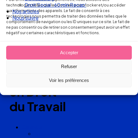
Ellipse Avocats
Droit Social : 60 min Recap’
technologies telles que les cookies pour stocker et/ou accéder
aux informations des appareils. Le fait de consentir à ces
Nos articles
technologies nous permettra de traiter des données telles que le
Nous suivre
comportement de navigation ou les ID uniques sur ce site. Le fait de
Réseau
ne pas consentir ou de retirer son consentement peut avoir un effet
négatif sur certaines caractéristiques et fonctions.
de cabinets
Accepter
d’avocats
Refuser
experts
Voir les préférences
en Droit
du Travail
Cabinets
Angoulême