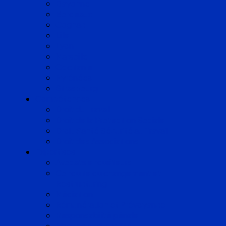
Bayonne
Bordeaux
Cognac
Lille
Lyon
Marseille
Occitanie
Pyrénées
Strasbourg
Compétences
Droit du Travail
Droit de la Protection Sociale
Droit Santé Sécurité au Travail
Droit des Associations
Expertises
Avocats enquêteurs
Conduite du changement et
Restructuring
Médiation
Rémunération et Prévoyance
Responsabilité pénale
Risques et durabilité