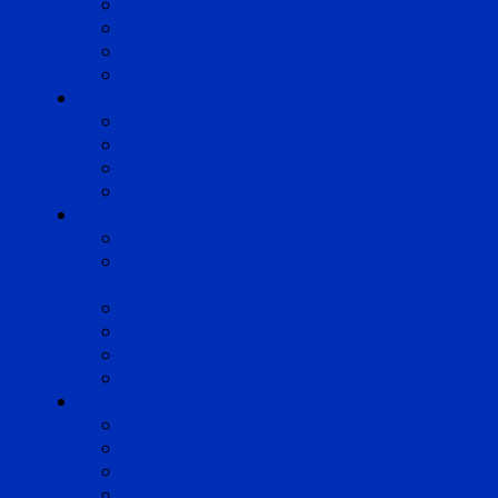
Marseille
Occitanie
Pyrénées
Strasbourg
Compétences
Droit du Travail
Droit de la Protection Sociale
Droit Santé Sécurité au Travail
Droit des Associations
Expertises
Avocats enquêteurs
Conduite du changement et
Restructuring
Médiation
Rémunération et Prévoyance
Responsabilité pénale
Risques et durabilité
A propos
Mentions légales
Gestion des cookies
Données personnelles
Règlement Qualiopi