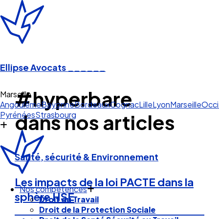
Ellipse Avocats
______
#hyperbare
Marseille
Angoulême
Bayonne
Bordeaux
Cognac
Lille
Lyon
Marseille
Occi
Pyrénées
Strasbourg
dans nos articles
Santé, sécurité & Environnement
Les impacts de la loi PACTE dans la
Nos compétences
sphère HSE
Droit du Travail
Droit de la Protection Sociale