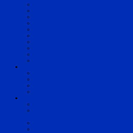
Angoulême
Bayonne
Bordeaux
Cognac
Lille
Lyon
Marseille
Occitanie
Pyrénées
Strasbourg
Compétences
Droit du Travail
Droit de la Protection Sociale
Droit Santé Sécurité au Travail
Droit des Associations
Expertises
Avocats enquêteurs
Conduite du changement et
Restructuring
Médiation
Rémunération et Prévoyance