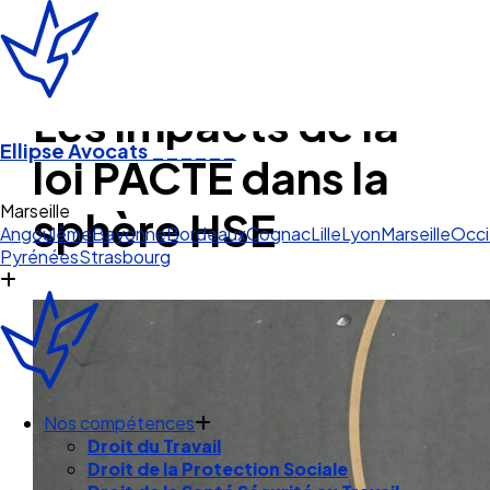
Les impacts de la
Ellipse Avocats
______
loi PACTE dans la
Marseille
sphère HSE
Angoulême
Bayonne
Bordeaux
Cognac
Lille
Lyon
Marseille
Occi
Pyrénées
Strasbourg
Nos compétences
Droit du Travail
Droit de la Protection Sociale