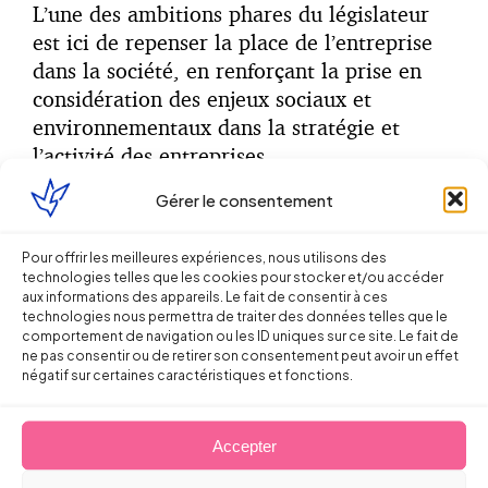
L’une des ambitions phares du législateur
est ici de repenser la place de l’entreprise
dans la société, en renforçant la prise en
considération des enjeux sociaux et
environnementaux dans la stratégie et
l’activité des entreprises.
Gérer le consentement
Il est tout d’abord précisé que toute société
doit être gérée dans son intérêt social, en
prenant en considération les enjeux sociaux
Pour offrir les meilleures expériences, nous utilisons des
technologies telles que les cookies pour stocker et/ou accéder
et environnementaux de son activité, ce qui
aux informations des appareils. Le fait de consentir à ces
va au-delà de l’intérêt des associés/
technologies nous permettra de traiter des données telles que le
comportement de navigation ou les ID uniques sur ce site. Le fait de
actionnaires de l’entreprise.
ne pas consentir ou de retirer son consentement peut avoir un effet
négatif sur certaines caractéristiques et fonctions.
La responsabilité du ou des dirigeants
sociaux pourra donc désormais être
Accepter
appréciée au regard de cette exigence,
puisque du point de vue de l’intérêt social,