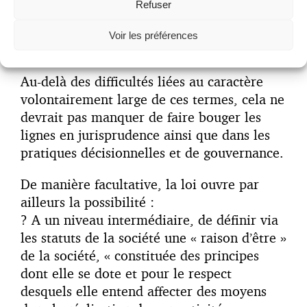
Refuser
tout prise de décision sera soumise à cette
« bande passante » sociale et
Voir les préférences
environnementale.
Au-delà des difficultés liées au caractère
volontairement large de ces termes, cela ne
devrait pas manquer de faire bouger les
lignes en jurisprudence ainsi que dans les
pratiques décisionnelles et de gouvernance.
De manière facultative, la loi ouvre par
ailleurs la possibilité :
? A un niveau intermédiaire, de définir via
les statuts de la société une « raison d’être »
de la société, « constituée des principes
dont elle se dote et pour le respect
desquels elle entend affecter des moyens