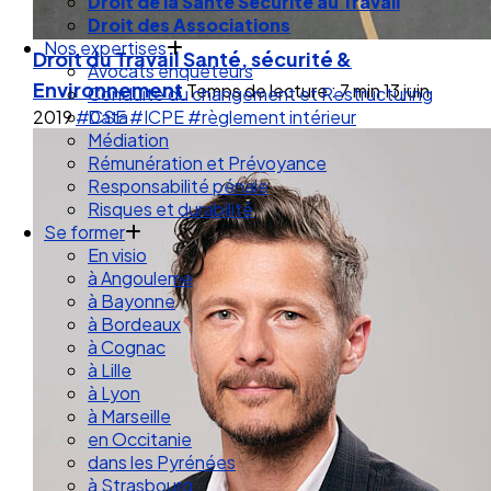
Droit de la Santé Sécurité au Travail
Droit des Associations
Nos expertises
Droit du Travail
Santé, sécurité &
Avocats enquêteurs
Environnement
Temps de lecture : 7 min
13 juin
Conduite du changement et Restructuring
2019
#CSE
#ICPE
#règlement intérieur
Data
Médiation
Rémunération et Prévoyance
Responsabilité pénale
Risques et durabilité
Se former
En visio
à Angouleme
à Bayonne
à Bordeaux
à Cognac
à Lille
à Lyon
à Marseille
en Occitanie
dans les Pyrénées
à Strasbourg