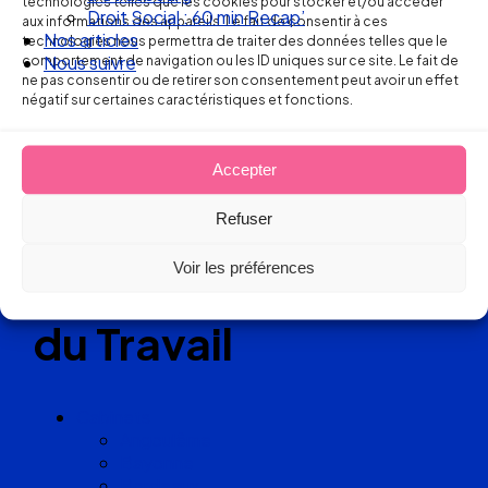
technologies telles que les cookies pour stocker et/ou accéder
Droit Social : 60 min Recap’
aux informations des appareils. Le fait de consentir à ces
Nos articles
technologies nous permettra de traiter des données telles que le
comportement de navigation ou les ID uniques sur ce site. Le fait de
Nous suivre
Réseau
ne pas consentir ou de retirer son consentement peut avoir un effet
négatif sur certaines caractéristiques et fonctions.
de cabinets
d’avocats
Accepter
Refuser
experts
Voir les préférences
en Droit
du Travail
Cabinets
Angoulême
Bayonne
Bordeaux