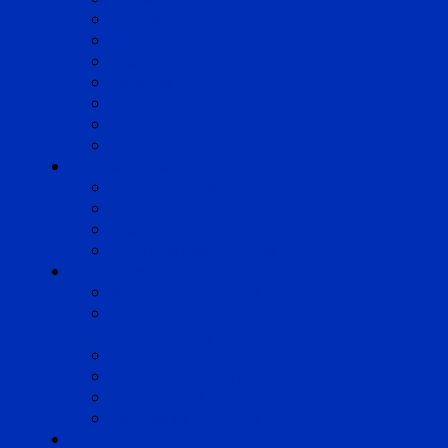
Cognac
Lille
Lyon
Marseille
Occitanie
Pyrénées
Strasbourg
Compétences
Droit du Travail
Droit de la Protection Sociale
Droit Santé Sécurité au Travail
Droit des Associations
Expertises
Avocats enquêteurs
Conduite du changement et
Restructuring
Médiation
Rémunération et Prévoyance
Responsabilité pénale
Risques et durabilité
A propos