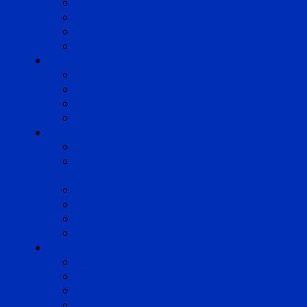
Marseille
Occitanie
Pyrénées
Strasbourg
Compétences
Droit du Travail
Droit de la Protection Sociale
Droit Santé Sécurité au Travail
Droit des Associations
Expertises
Avocats enquêteurs
Conduite du changement et
Restructuring
Médiation
Rémunération et Prévoyance
Responsabilité pénale
Risques et durabilité
A propos
Mentions légales
Gestion des cookies
Données personnelles
Règlement Qualiopi