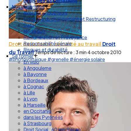
Droit de la Santé Sécurité au Travail
Droit des Associations
Nos expertises
Avocats enquêteurs
Conduite du changement et Restructuring
Data
Médiation
Droit de la Santé, sécurité au travail
Droit
Rémunération et Prévoyance
Responsabilité pénale
du Travail
Temps de lecture : 3 min
4 octobre 2010
Risques et durabilité
#photovoltaïque
#grenelle
#énergie solaire
Se former
En visio
à Angouleme
à Bayonne
à Bordeaux
à Cognac
à Lille
à Lyon
à Marseille
en Occitanie
dans les Pyrénées
à Strasbourg