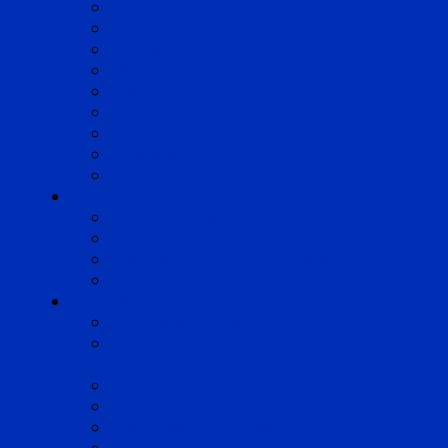
Bayonne
Bordeaux
Cognac
Lille
Lyon
Marseille
Occitanie
Pyrénées
Strasbourg
Compétences
Droit du Travail
Droit de la Protection Sociale
Droit Santé Sécurité au Travail
Droit des Associations
Expertises
Avocats enquêteurs
Conduite du changement et
Restructuring
Médiation
Rémunération et Prévoyance
Responsabilité pénale
Risques et durabilité