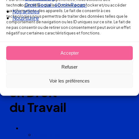
Ellipse Avocats
Droit Social : 60 min Recap’
technologies telles que les cookies pour stocker et/ou accéder
aux informations des appareils. Le fait de consentir à ces
Nos articles
technologies nous permettra de traiter des données telles que le
Nous suivre
comportement de navigation ou les ID uniques sur ce site. Le fait de
Réseau
ne pas consentir ou de retirer son consentement peut avoir un effet
négatif sur certaines caractéristiques et fonctions.
de cabinets
Accepter
d’avocats
Refuser
experts
Voir les préférences
en Droit
du Travail
Cabinets
Angoulême