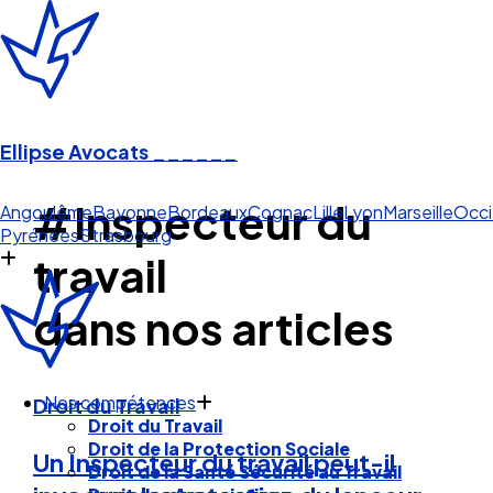
Ellipse Avocats
______
#Inspecteur du
Angoulême
Bayonne
Bordeaux
Cognac
Lille
Lyon
Marseille
Occi
Pyrénées
Strasbourg
travail
dans nos articles
Nos compétences
Droit du Travail
Droit du Travail
Droit de la Protection Sociale
Un Inspecteur du travail peut-il
Droit de la Santé Sécurité au Travail