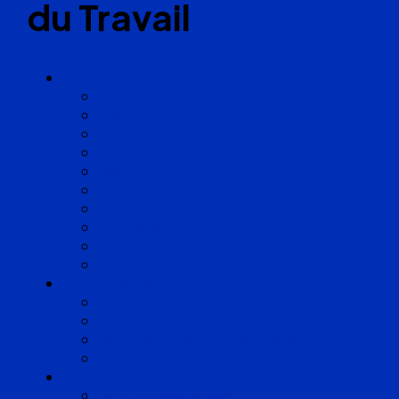
du Travail
Cabinets
Angoulême
Bayonne
Bordeaux
Cognac
Lille
Lyon
Marseille
Occitanie
Pyrénées
Strasbourg
Compétences
Droit du Travail
Droit de la Protection Sociale
Droit Santé Sécurité au Travail
Droit des Associations
Expertises
Avocats enquêteurs