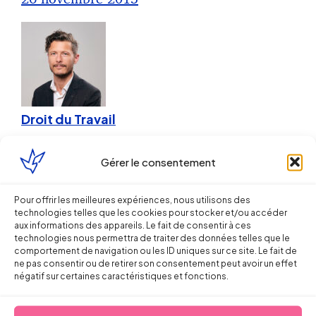
Droit du Travail
Travail dissimulé : mieux vaut
Gérer le consentement
prévenir que subir !
Pour offrir les meilleures expériences, nous utilisons des
Sébastien MILLET
technologies telles que les cookies pour stocker et/ou accéder
aux informations des appareils. Le fait de consentir à ces
technologies nous permettra de traiter des données telles que le
1 novembre 2013
comportement de navigation ou les ID uniques sur ce site. Le fait de
ne pas consentir ou de retirer son consentement peut avoir un effet
négatif sur certaines caractéristiques et fonctions.