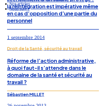
Nos articles
la réintégration est impérative même
Nous suivre
en cas d’opposition d’une partie du
personnel
1 septembre 2014
Droit de la Santé, sécurité au travail
Réforme de l’action administrative,
à quoi faut-il s’attendre dans le
domaine de la santé et sécurité au
travail ?
Sébastien MILLET
26 novembre 2013