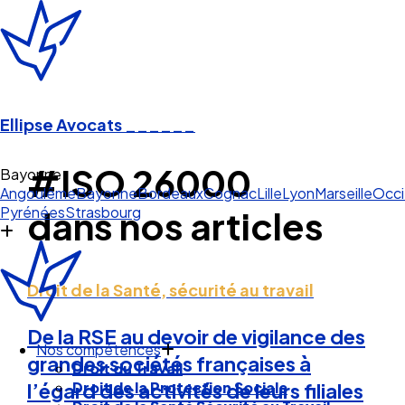
Ellipse Avocats
______
#ISO 26000
Bayonne
Angoulême
Bayonne
Bordeaux
Cognac
Lille
Lyon
Marseille
Occi
Pyrénées
Strasbourg
dans nos articles
Droit de la Santé, sécurité au travail
De la RSE au devoir de vigilance des
Nos compétences
grandes sociétés françaises à
Droit du Travail
Droit de la Protection Sociale
l’égard des activités de leurs filiales