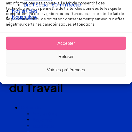
aux informations des appareils. Le fait de consentir à ces
Droit Social : 60 min Recap’
technologies nous permettra de traiter des données telles que le
Nos articles
Réseau
comportement de navigation ou les ID uniques sur ce site. Le fait de
Nous suivre
ne pas consentir ou de retirer son consentement peut avoir un effet
négatif sur certaines caractéristiques et fonctions.
de cabinets
d’avocats
Accepter
experts
Refuser
en Droit
Voir les préférences
du Travail
Cabinets
Angoulême
Bayonne
Bordeaux