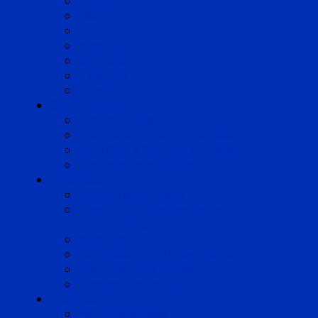
Cognac
Lille
Lyon
Marseille
Occitanie
Pyrénées
Strasbourg
Compétences
Droit du Travail
Droit de la Protection Sociale
Droit Santé Sécurité au Travail
Droit des Associations
Expertises
Avocats enquêteurs
Conduite du changement et
Restructuring
Médiation
Rémunération et Prévoyance
Responsabilité pénale
Risques et durabilité
A propos
Mentions légales