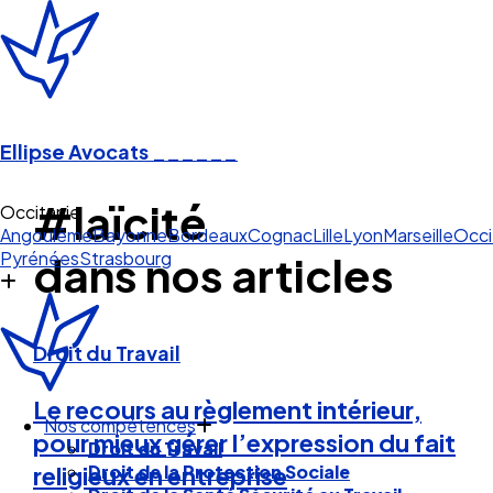
Ellipse Avocats
______
#laïcité
Occitanie
Angoulême
Bayonne
Bordeaux
Cognac
Lille
Lyon
Marseille
Occi
Pyrénées
Strasbourg
dans nos articles
Droit du Travail
Le recours au règlement intérieur,
Nos compétences
pour mieux gérer l’expression du fait
Droit du Travail
Droit de la Protection Sociale
religieux en entreprise