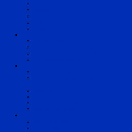
Lyon
Marseille
Occitanie
Pyrénées
Strasbourg
Compétences
Droit du Travail
Droit de la Protection Sociale
Droit Santé Sécurité au Travail
Droit des Associations
Expertises
Avocats enquêteurs
Conduite du changement et
Restructuring
Médiation
Rémunération et Prévoyance
Responsabilité pénale
Risques et durabilité
A propos
Mentions légales
Gestion des cookies