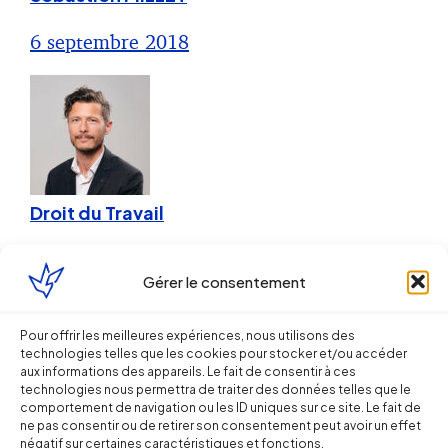
6 septembre 2018
Droit du Travail
Retour sur l’obligation de modifier le
Gérer le consentement
règlement intérieur pour y intégrer
un code de conduite anti-
Pour offrir les meilleures expériences, nous utilisons des
corruption (loi Sapin 2)
technologies telles que les cookies pour stocker et/ou accéder
aux informations des appareils. Le fait de consentir à ces
technologies nous permettra de traiter des données telles que le
Sébastien MILLET
comportement de navigation ou les ID uniques sur ce site. Le fait de
ne pas consentir ou de retirer son consentement peut avoir un effet
négatif sur certaines caractéristiques et fonctions.