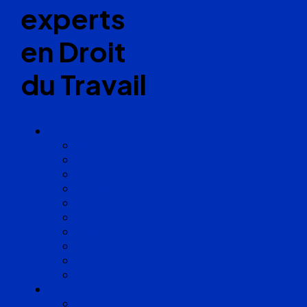
experts
en Droit
du Travail
Cabinets
Angoulême
Bayonne
Bordeaux
Cognac
Lille
Lyon
Marseille
Occitanie
Pyrénées
Strasbourg
Compétences
Droit du Travail