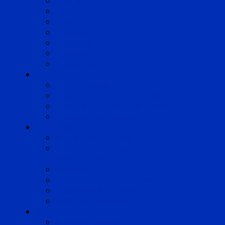
Cognac
Lille
Lyon
Marseille
Occitanie
Pyrénées
Strasbourg
Compétences
Droit du Travail
Droit de la Protection Sociale
Droit Santé Sécurité au Travail
Droit des Associations
Expertises
Avocats enquêteurs
Conduite du changement et
Restructuring
Médiation
Rémunération et Prévoyance
Responsabilité pénale
Risques et durabilité
A propos
Mentions légales