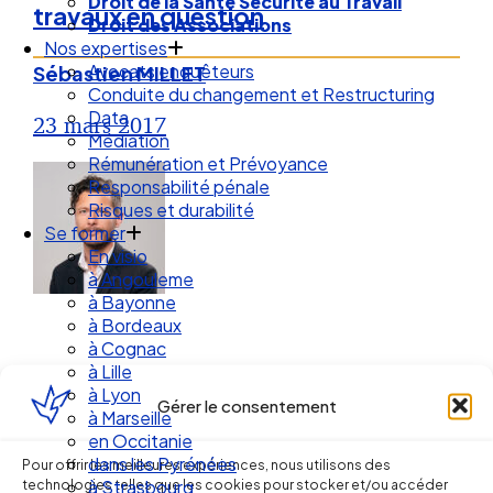
Droit de la Santé Sécurité au Travail
travaux en question
Droit des Associations
Nos expertises
Avocats enquêteurs
Sébastien MILLET
Conduite du changement et Restructuring
Data
23 mars 2017
Médiation
Rémunération et Prévoyance
Responsabilité pénale
Risques et durabilité
Se former
En visio
à Angouleme
à Bayonne
à Bordeaux
à Cognac
à Lille
à Lyon
Gérer le consentement
à Marseille
en Occitanie
Ellipse Avocats
dans les Pyrénées
Pour offrir les meilleures expériences, nous utilisons des
technologies telles que les cookies pour stocker et/ou accéder
à Strasbourg