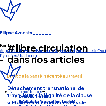
Ellipse Avocats
______
#libre circulation
Bordeaux
Angoulême
Bayonne
Bordeaux
Cognac
Lille
Lyon
Marseille
Occi
Pyrénées
Strasbourg
dans nos articles
Droit de la Santé, sécurité au travail
Détachement transnational de
Nos compétences
travailleurs : la légalité de la clause
Droit du Travail
Droit de la Protection Sociale
« Molière » dans les marchés de