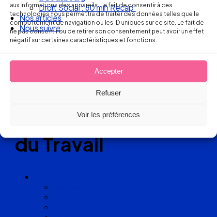
aux informations des appareils. Le fait de consentir à ces
Droit Social : 60 min Recap’
technologies nous permettra de traiter des données telles que le
Nos articles
Réseau
comportement de navigation ou les ID uniques sur ce site. Le fait de
Nous suivre
ne pas consentir ou de retirer son consentement peut avoir un effet
négatif sur certaines caractéristiques et fonctions.
de cabinets
d’avocats
Accepter
experts
Refuser
en Droit
Voir les préférences
du Travail
Cabinets
Angoulême
Bayonne
Bordeaux