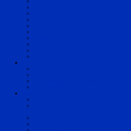
Angoulême
Bayonne
Bordeaux
Cognac
Lille
Lyon
Marseille
Occitanie
Pyrénées
Strasbourg
Compétences
Droit du Travail
Droit de la Protection Sociale
Droit Santé Sécurité au Travail
Droit des Associations
Expertises
Avocats enquêteurs
Conduite du changement et
Restructuring
Médiation
Rémunération et Prévoyance
Responsabilité pénale