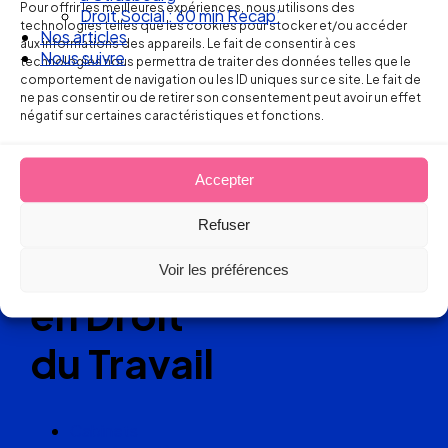
Pour offrir les meilleures expériences, nous utilisons des
Droit Social : 60 min Recap’
Ellipse Avocats
technologies telles que les cookies pour stocker et/ou accéder
Nos articles
aux informations des appareils. Le fait de consentir à ces
Nous suivre
technologies nous permettra de traiter des données telles que le
comportement de navigation ou les ID uniques sur ce site. Le fait de
ne pas consentir ou de retirer son consentement peut avoir un effet
Réseau
négatif sur certaines caractéristiques et fonctions.
de cabinets
Accepter
d’avocats
Refuser
experts
Voir les préférences
en Droit
du Travail
Cabinets