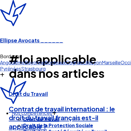
Ellipse Avocats
______
#loi applicable
Bordeaux
Angoulême
Bayonne
Bordeaux
Cognac
Lille
Lyon
Marseille
Occi
Pyrénées
Strasbourg
dans nos articles
Droit du Travail
Contrat de travail international : le
Nos compétences
droit du travail français est-il
Droit du Travail
Droit de la Protection Sociale
applicable ?