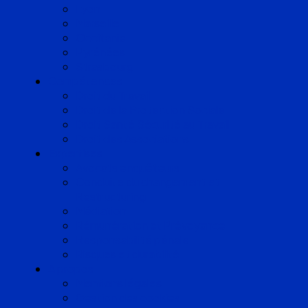
Lyon
Marseille
Occitanie
Pyrénées
Strasbourg
Compétences
Droit du Travail
Droit de la Protection Sociale
Droit Santé Sécurité au Travail
Droit des Associations
Expertises
Avocats enquêteurs
Conduite du changement et
Restructuring
Médiation
Rémunération et Prévoyance
Responsabilité pénale
Risques et durabilité
A propos
Mentions légales
Gestion des cookies