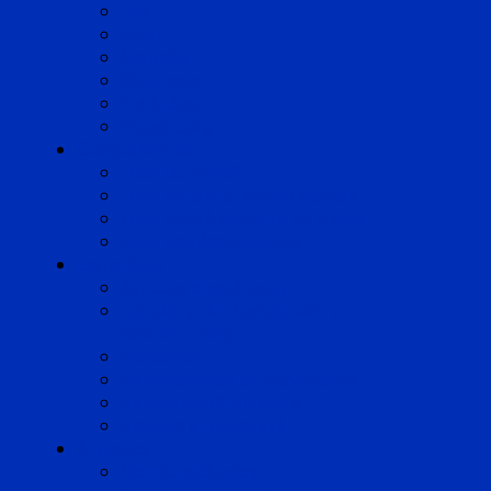
Lille
Lyon
Marseille
Occitanie
Pyrénées
Strasbourg
Compétences
Droit du Travail
Droit de la Protection Sociale
Droit Santé Sécurité au Travail
Droit des Associations
Expertises
Avocats enquêteurs
Conduite du changement et
Restructuring
Médiation
Rémunération et Prévoyance
Responsabilité pénale
Risques et durabilité
A propos
Mentions légales