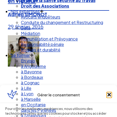
en vigueur
Droit de la Santé Sécurité au Travail
Droit des Associations
Nos expertises
Adrien SIMONOT
Avocats enquêteurs
Conduite du changement et Restructuring
29 février 2016
Data
Médiation
Rémunération et Prévoyance
Responsabilité pénale
Risques et durabilité
Se former
En visio
à Angouleme
à Bayonne
à Bordeaux
à Cognac
à Lille
à Lyon
Gérer le consentement
à Marseille
Ellipse Avocats
en Occitanie
Pour offrir les meilleures expériences, nous utilisons des
dans les Pyrénées
technologies telles que les cookies pour stocker et/ou accéder
à Strasbourg