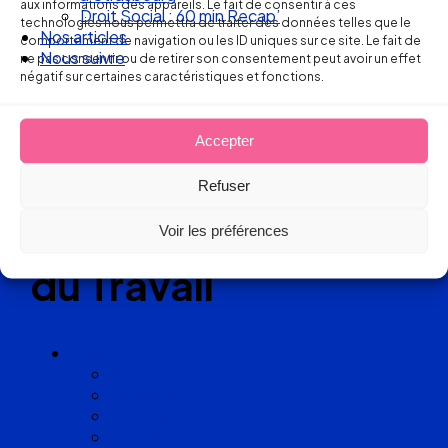
aux informations des appareils. Le fait de consentir à ces
Droit Social : 60 min Recap’
technologies nous permettra de traiter des données telles que le
Réseau
Nos articles
comportement de navigation ou les ID uniques sur ce site. Le fait de
Nous suivre
ne pas consentir ou de retirer son consentement peut avoir un effet
de cabinets
négatif sur certaines caractéristiques et fonctions.
d’avocats
Accepter
experts
Refuser
en Droit
Voir les préférences
du Travail
Cabinets
Angoulême
Bayonne
Bordeaux
Cognac