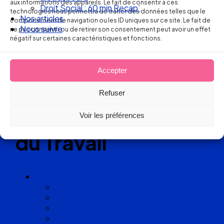
aux informations des appareils. Le fait de consentir à ces
Droit Social : 60 min Recap’
technologies nous permettra de traiter des données telles que le
Réseau
Nos articles
comportement de navigation ou les ID uniques sur ce site. Le fait de
Nous suivre
ne pas consentir ou de retirer son consentement peut avoir un effet
de cabinets
négatif sur certaines caractéristiques et fonctions.
d’avocats
Accepter
experts
Refuser
en Droit
Voir les préférences
du Travail
Cabinets
Angoulême
Bayonne
Bordeaux
Cognac