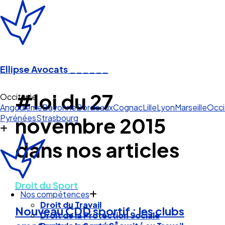
Ellipse Avocats
______
#loi du 27
Occitanie
Angoulême
Bayonne
Bordeaux
Cognac
Lille
Lyon
Marseille
Occi
Pyrénées
Strasbourg
novembre 2015
dans nos articles
Droit du Sport
Nos compétences
Droit du Travail
Nouveau CDD sportif : les clubs
Droit de la Protection Sociale