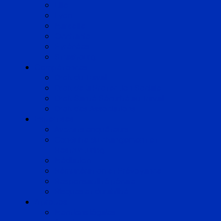
Lille
Lyon
Marseille
Occitanie
Pyrénées
Strasbourg
Compétences
Droit du Travail
Droit de la Protection Sociale
Droit Santé Sécurité au Travail
Droit des Associations
Expertises
Avocats enquêteurs
Conduite du changement et
Restructuring
Médiation
Rémunération et Prévoyance
Responsabilité pénale
Risques et durabilité
A propos
Mentions légales