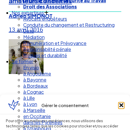
amateurs concernés
Droit de la Santé Sécurité au Travail
Droit des Associations
Nos expertises
Adrien SIMONOT
Avocats enquêteurs
Conduite du changement et Restructuring
13 avril 2016
Data
Médiation
Rémunération et Prévoyance
Responsabilité pénale
Risques et durabilité
Se former
En visio
à Angouleme
à Bayonne
à Bordeaux
à Cognac
à Lille
à Lyon
Gérer le consentement
à Marseille
Ellipse Avocats
en Occitanie
Pour offrir les meilleures expériences, nous utilisons des
dans les Pyrénées
technologies telles que les cookies pour stocker et/ou accéder
à Strasbourg