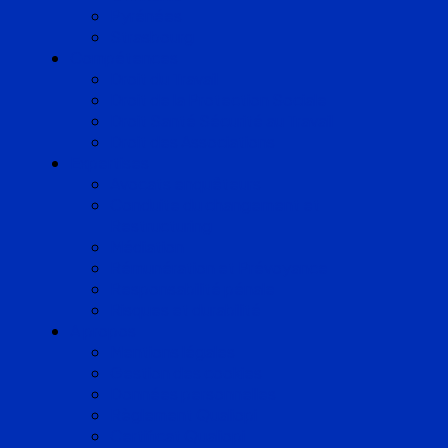
Pyrénées
Strasbourg
Compétences
Droit du Travail
Droit de la Protection Sociale
Droit Santé Sécurité au Travail
Droit des Associations
Expertises
Avocats enquêteurs
Conduite du changement et
Restructuring
Médiation
Rémunération et Prévoyance
Responsabilité pénale
Risques et durabilité
A propos
Mentions légales
Gestion des cookies
Données personnelles
Règlement Qualiopi
Certificat Qualiopi