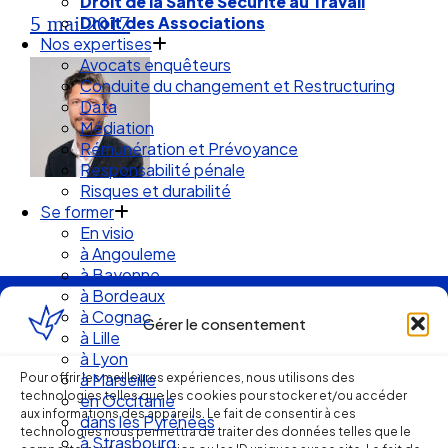
Droit de la Santé Sécurité au Travail
5 mai 2017
Droit des Associations
Nos expertises
Avocats enquêteurs
Conduite du changement et Restructuring
Data
Médiation
Rémunération et Prévoyance
Responsabilité pénale
Risques et durabilité
Se former
En visio
à Angouleme
à Bayonne
à Bordeaux
à Cognac
Ellipse Avocats
Gérer le consentement
à Lille
à Lyon
Pour offrir les meilleures expériences, nous utilisons des
à Marseille
technologies telles que les cookies pour stocker et/ou accéder
Réseau
en Occitanie
aux informations des appareils. Le fait de consentir à ces
dans les Pyrénées
technologies nous permettra de traiter des données telles que le
à Strasbourg