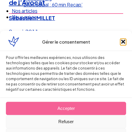
de l’Avocat
Droit Social : 60 min Recap’
Nos articles
Nous suivre
Sébastien MILLET
9 mai 2011
Gérer le consentement
Pour offrir les meilleures expériences, nous utilisons des
technologies telles que les cookies pour stocker et/ou accéder
aux informations des appareils. Le fait de consentir à ces
technologies nous permettra de traiter des données telles que le
comportement de navigation ou les ID uniques sur ce site. Le fait de
ne pas consentir ou de retirer son consentement peut avoir un effet
négatif sur certaines caractéristiques et fonctions.
Accepter
Ellipse Avocats
Refuser