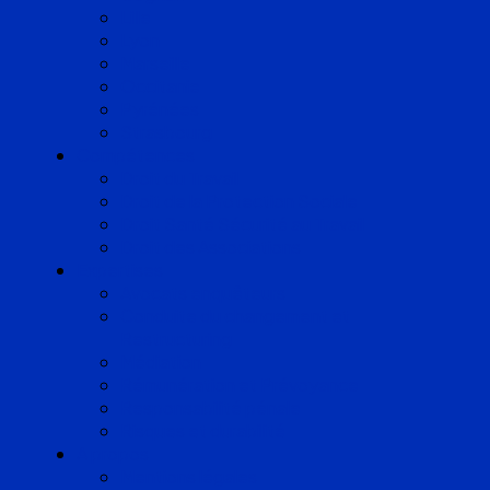
Lille
Lyon
Marseille
Occitanie
Pyrénées
Strasbourg
Compétences
Droit du Travail
Droit de la Protection Sociale
Droit Santé Sécurité au Travail
Droit des Associations
Expertises
Avocats enquêteurs
Conduite du changement et
Restructuring
Médiation
Rémunération et Prévoyance
Responsabilité pénale
Risques et durabilité
A propos
Mentions légales