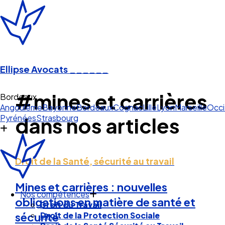
Ellipse Avocats
______
#mines et carrières
Bordeaux
Angoulême
Bayonne
Bordeaux
Cognac
Lille
Lyon
Marseille
Occi
Pyrénées
Strasbourg
dans nos articles
Droit de la Santé, sécurité au travail
Mines et carrières : nouvelles
Nos compétences
obligations en matière de santé et
Droit du Travail
Droit de la Protection Sociale
sécurité