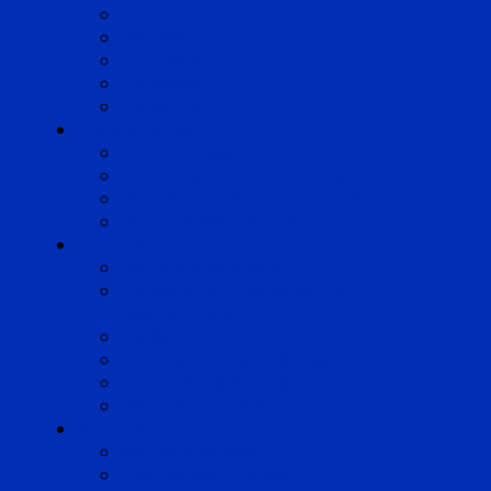
Lyon
Marseille
Occitanie
Pyrénées
Strasbourg
Compétences
Droit du Travail
Droit de la Protection Sociale
Droit Santé Sécurité au Travail
Droit des Associations
Expertises
Avocats enquêteurs
Conduite du changement et
Restructuring
Médiation
Rémunération et Prévoyance
Responsabilité pénale
Risques et durabilité
A propos
Mentions légales
Gestion des cookies