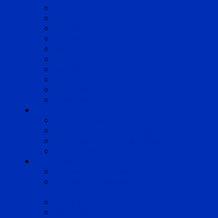
Angoulême
Bayonne
Bordeaux
Cognac
Lille
Lyon
Marseille
Occitanie
Pyrénées
Strasbourg
Compétences
Droit du Travail
Droit de la Protection Sociale
Droit Santé Sécurité au Travail
Droit des Associations
Expertises
Avocats enquêteurs
Conduite du changement et
Restructuring
Médiation
Rémunération et Prévoyance