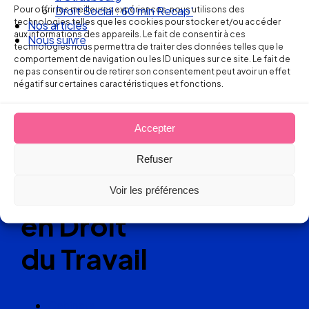
Pour offrir les meilleures expériences, nous utilisons des
Nos articles
technologies telles que les cookies pour stocker et/ou accéder
Nous suivre
Ellipse Avocats
aux informations des appareils. Le fait de consentir à ces
technologies nous permettra de traiter des données telles que le
comportement de navigation ou les ID uniques sur ce site. Le fait de
ne pas consentir ou de retirer son consentement peut avoir un effet
Réseau
négatif sur certaines caractéristiques et fonctions.
de cabinets
Accepter
d’avocats
Refuser
experts
Voir les préférences
en Droit
du Travail
Cabinets