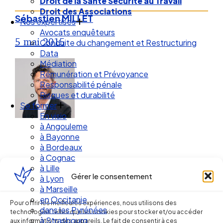
Droit de la Santé Sécurité au Travail
Droit des Associations
Sébastien MILLET
Nos expertises
Avocats enquêteurs
5 mai 2015
Conduite du changement et Restructuring
Data
Médiation
Rémunération et Prévoyance
Responsabilité pénale
Risques et durabilité
Se former
En visio
à Angouleme
à Bayonne
à Bordeaux
à Cognac
à Lille
Gérer le consentement
à Lyon
Ellipse Avocats
à Marseille
en Occitanie
Pour offrir les meilleures expériences, nous utilisons des
dans les Pyrénées
technologies telles que les cookies pour stocker et/ou accéder
à Strasbourg
aux informations des appareils. Le fait de consentir à ces