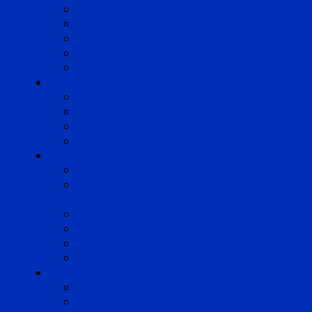
Lyon
Marseille
Occitanie
Pyrénées
Strasbourg
Compétences
Droit du Travail
Droit de la Protection Sociale
Droit Santé Sécurité au Travail
Droit des Associations
Expertises
Avocats enquêteurs
Conduite du changement et
Restructuring
Médiation
Rémunération et Prévoyance
Responsabilité pénale
Risques et durabilité
A propos
Mentions légales
Gestion des cookies