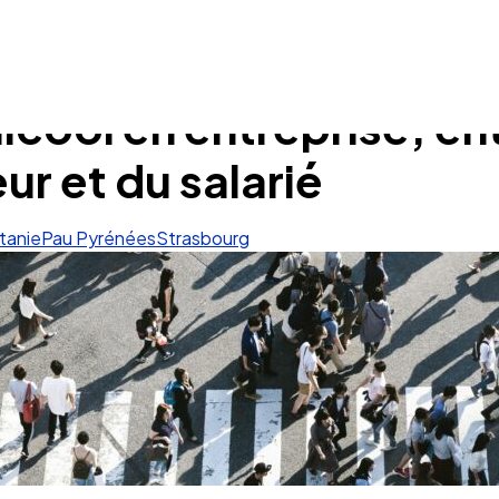
cool en entreprise, ent
ur et du salarié
tanie
Pau Pyrénées
Strasbourg