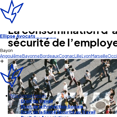
La consommation d’al
Ellipse Avocats
______
sécurité de l’employe
Pau P
Angoulême
Bayonne
Bordeaux
Cognac
Lille
Lyon
Marseille
Occi
Nos compétences
Droit du Travail
Droit de la Protection Sociale
Droit de la Santé Sécurité au Travail