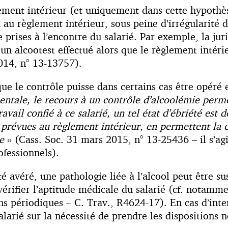
lement intérieur (et uniquement dans cette hypothè
au règlement intérieur, sous peine d’irrégularité d
 prises à l’encontre du salarié. Par exemple, la jur
un alcootest effectué alors que le règlement intérie
2014, n° 13-13757).
e le contrôle puisse dans certains cas être opéré e
ntale, le recours à un contrôle d’alcoolémie permet
ravail confié à ce salarié, un tel état d’ébriété est
 prévues au règlement intérieur, en permettent la co
e
» (Cass. Soc. 31 mars 2015, n° 13-25436 – il s’agi
ofessionnels).
 avéré, une pathologie liée à l’alcool peut être sus
vérifier l’aptitude médicale du salarié (cf. notamme
s périodiques – C. Trav., R4624-17). En cas d’int
alarié sur la nécessité de prendre les dispositions 