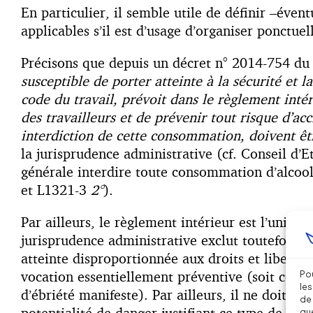
En particulier, il semble utile de définir –éven
applicables s’il est d’usage d’organiser ponctue
Précisons que depuis un décret n° 2014-754 du 1
susceptible de porter atteinte à la sécurité et 
code du travail, prévoit dans le règlement intér
des travailleurs et de prévenir tout risque d’
interdiction de cette consommation, doivent ê
la jurisprudence administrative (cf. Conseil d
générale interdire toute consommation d’alcool 
et L1321-3
2°
).
Par ailleurs, le règlement intérieur est l’uniqu
jurisprudence administrative exclut toutefois 
atteinte disproportionnée aux droits et libertés 
vocation essentiellement préventive (soit comm
Pou
les
d’ébriété manifeste). Par ailleurs, il ne doit co
de 
potentialité de danger justifiant ce type de co
que