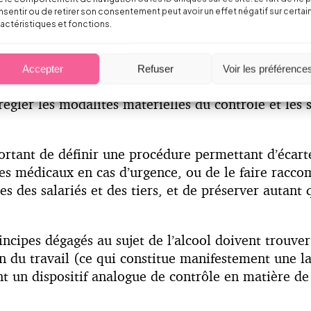
sentir ou de retirer son consentement peut avoir un effet négatif sur certai
u des activités (conduite de véhicules ou d’engin
actéristiques et fonctions.
e prévues. A ce titre, la Cour de cassation se mont
tamment la personne ayant qualité pour procéder a
Accepter
Refuser
Voir les préférence
 le caractère contradictoire de la procédure avec un
régler les modalités matérielles du contrôle et les 
ortant de définir une procédure permettant d’écarter
ices médicaux en cas d’urgence, ou de le faire racc
les des salariés et des tiers, et de préserver autant 
ncipes dégagés au sujet de l’alcool doivent trouver 
on du travail (ce qui constitue manifestement une la
un dispositif analogue de contrôle en matière de 