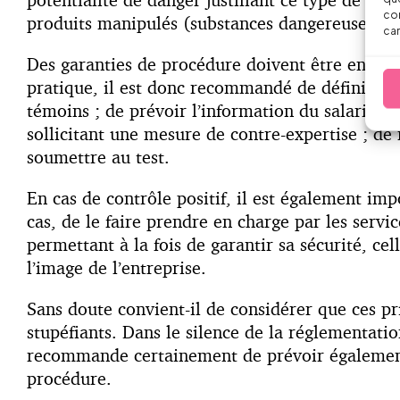
con
produits manipulés (substances dangereuses), o
car
Des garanties de procédure doivent être en outr
pratique, il est donc recommandé de définir no
témoins ; de prévoir l’information du salarié et
sollicitant une mesure de contre-expertise ; de 
soumettre au test.
En cas de contrôle positif, il est également imp
cas, de le faire prendre en charge par les serv
permettant à la fois de garantir sa sécurité, cel
l’image de l’entreprise.
Sans doute convient-il de considérer que ces pri
stupéfiants. Dans le silence de la réglementati
recommande certainement de prévoir également 
procédure.