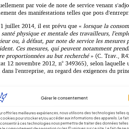
tuellement par voie de note de service venant s’adjo
llement des manifestations telles que pots d’entrep
 juillet 2014, il est prévu que «
lorsque la consom
la santé physique et mentale des travailleurs, l’empl
ieur ou, à défaut, par note de service les mesures 
accident. Ces mesures, qui peuvent notamment prendr
tre proportionnées au but recherché
» (C. Trav., R4
’Etat 12 novembre 2012, n° 349365), selon laquelle
dans l’entreprise, au regard des exigences du princ
e cadre permettant d’organiser une procédure de con
Gérer le consentement
d’organiser une procédure de contrôle systématique 
des personnes, ce qui rendrait inopérant le disposit
e outil de dépistage, soit comme moyen de mettre f
r offrir les meilleures expériences, nous utilisons des technologies telles 
 cookies pour stocker et/ou accéder aux informations des appareils. Le fait
ncerner que les catégories de salariés pour lesquelle
consentir à ces technologies nous permettra de traiter des données telles
ntrôle, au regard des équipements de travail utilisé
 le comportement de navigation ou les ID uniques sur ce site. Le fait de ne 