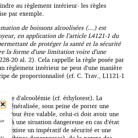
indre au règlement intérieur- les règles
rise par exemple.
mation de boissons alcoolisées (…) est
oyeur, en application de l’article L4121-1 du
permettant de protéger la santé et la sécurité
e la forme d’une limitation voire d’une
228-20 al. 2). Cela rappelle la règle posée par
 un règlement intérieur ne peut d’une manière
ipe de proportionnalité (cf. C. Trav., L1121-1
trôle d’alcoolémie (cf. éthylotest). La
ou généralisée, sous peine de porter une
if. Pour être valable, celui-ci doit avoir une
in à une situation dangereuse en cas d’état
que
s il existe un impératif de sécurité et une
s (machines dangereuses), de la nature des
pas