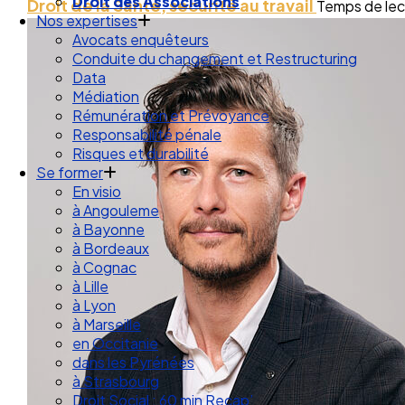
Droit des Associations
Droit de la Santé, sécurité au travail
Temps de lect
Nos expertises
Avocats enquêteurs
Conduite du changement et Restructuring
Data
Médiation
Rémunération et Prévoyance
Responsabilité pénale
Risques et durabilité
Se former
En visio
à Angouleme
à Bayonne
à Bordeaux
à Cognac
à Lille
à Lyon
à Marseille
en Occitanie
dans les Pyrénées
à Strasbourg
Droit Social : 60 min Recap’