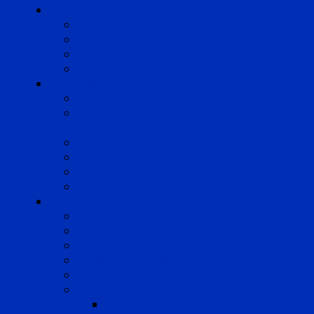
Compétences
Droit du Travail
Droit de la Protection Sociale
Droit Santé Sécurité au Travail
Droit des Associations
Expertises
Avocats enquêteurs
Conduite du changement et
Restructuring
Médiation
Rémunération et Prévoyance
Responsabilité pénale
Risques et durabilité
A propos
Mentions légales
Gestion des cookies
Données personnelles
Règlement Qualiopi
Certificat Qualiopi
Nous suivre
LinkedIn