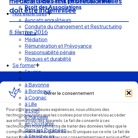
médical à des fins professionnelles
Droit de la Santé Sécurité au Travail
Droit des Associations
doit être indemnisée
Nos expertises
Avocats enquêteurs
Conduite du changement et Restructuring
8 février 2016
Data
Médiation
Rémunération et Prévoyance
Responsabilité pénale
Risques et durabilité
Se former
En visio
à Angouleme
Ellipse Avocats
à Bayonne
à Bordeaux
Gérer le consentement
à Cognac
à Lille
Réseau
Pour offrir les meilleures expériences, nous utilisons des
à Lyon
technologies telles que les cookies pour stocker et/ou accéder
à Marseille
aux informations des appareils. Le fait de consentir à ces
en Occitanie
de cabinets
technologies nous permettra de traiter des données telles que le
dans les Pyrénées
comportement de navigation ou les ID uniques sur ce site. Le fait de
à Strasbourg
ne pas consentir ou de retirer son consentement peut avoir un effet