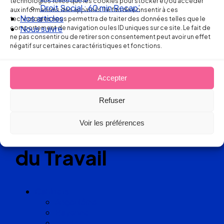
technologies telles que les cookies pour stocker et/ou accéder
Droit Social : 60 min Recap’
aux informations des appareils. Le fait de consentir à ces
Nos articles
technologies nous permettra de traiter des données telles que le
comportement de navigation ou les ID uniques sur ce site. Le fait de
Nous suivre
Réseau
ne pas consentir ou de retirer son consentement peut avoir un effet
négatif sur certaines caractéristiques et fonctions.
de cabinets
d’avocats
Accepter
Refuser
experts
Voir les préférences
en Droit
du Travail
Cabinets
Angoulême
Bayonne
Bordeaux