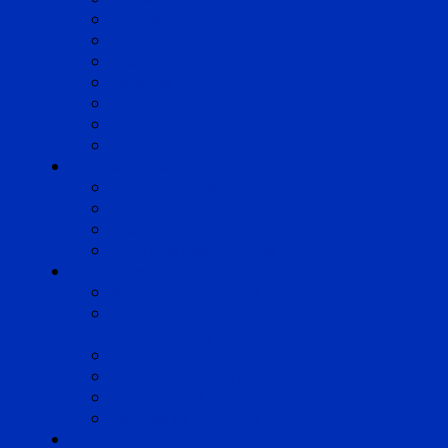
Cognac
Lille
Lyon
Marseille
Occitanie
Pyrénées
Strasbourg
Compétences
Droit du Travail
Droit de la Protection Sociale
Droit Santé Sécurité au Travail
Droit des Associations
Expertises
Avocats enquêteurs
Conduite du changement et
Restructuring
Médiation
Rémunération et Prévoyance
Responsabilité pénale
Risques et durabilité
A propos