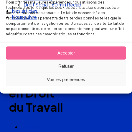
Pour offrir les meilleures expériences, nous utilisons des
Droit Social : 60 min Recap’
Ellipse Avocats
technologies telles que les cookies pour stocker et/ou accéder
Nos articles
aux informations des appareils. Le fait de consentir à ces
Nous suivre
technologies nous permettra de traiter des données telles que le
comportement de navigation ou les ID uniques sur ce site. Le fait de
ne pas consentir ou de retirer son consentement peut avoir un effet
Réseau
négatif sur certaines caractéristiques et fonctions.
de cabinets
Accepter
d’avocats
Refuser
experts
Voir les préférences
en Droit
du Travail
Cabinets