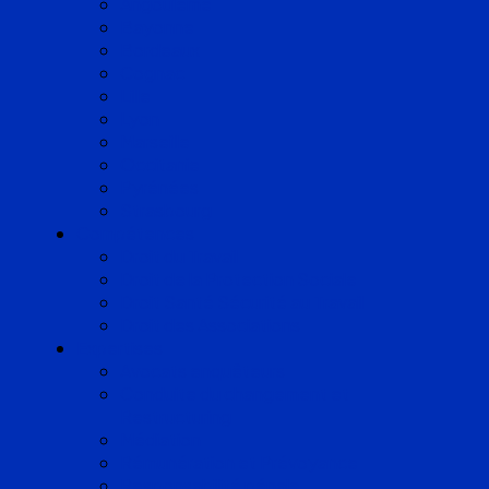
Angoulême
Bayonne
Bordeaux
Cognac
Lille
Lyon
Marseille
Occitanie
Pyrénées
Strasbourg
Compétences
Droit du Travail
Droit de la Protection Sociale
Droit Santé Sécurité au Travail
Droit des Associations
Expertises
Avocats enquêteurs
Conduite du changement et
Restructuring
Médiation
Rémunération et Prévoyance
Responsabilité pénale