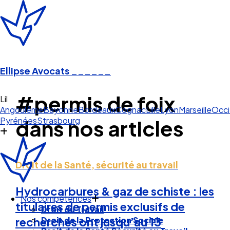
Ellipse Avocats
______
#permis de foix
Angoulême
Bayonne
Bordeaux
Cognac
Lille
Lyon
Marseille
Occi
Pyrénées
Strasbourg
dans nos articles
Droit de la Santé, sécurité au travail
Nos compétences
Hydrocarbures & gaz de schiste : les
Droit du Travail
titulaires de permis exclusifs de
Droit de la Protection Sociale
Droit de la Santé Sécurité au Travail
recherches ont jusqu’au 13