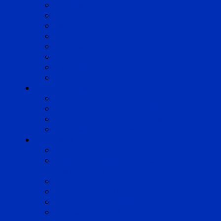
Bordeaux
Cognac
Lille
Lyon
Marseille
Occitanie
Pyrénées
Strasbourg
Compétences
Droit du Travail
Droit de la Protection Sociale
Droit Santé Sécurité au Travail
Droit des Associations
Expertises
Avocats enquêteurs
Conduite du changement et
Restructuring
Médiation
Rémunération et Prévoyance
Responsabilité pénale
Risques et durabilité