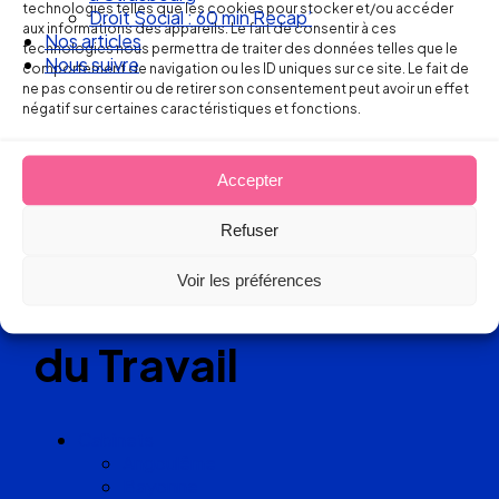
Ellipse Avocats
technologies telles que les cookies pour stocker et/ou accéder
Nos articles
aux informations des appareils. Le fait de consentir à ces
Nous suivre
technologies nous permettra de traiter des données telles que le
comportement de navigation ou les ID uniques sur ce site. Le fait de
Réseau
ne pas consentir ou de retirer son consentement peut avoir un effet
négatif sur certaines caractéristiques et fonctions.
de cabinets
Accepter
d’avocats
Refuser
experts
Voir les préférences
en Droit
du Travail
Cabinets
Angoulême
Bayonne